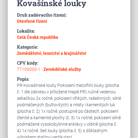
Kovašínské louky
Druh zadávacího řízení:
Otevřené řízení
Lokalita:
Celá Česká republika
Kategorie:
Zemědělství, lesnictví a krajinářství
CPV kódy:
77100000-1 -
Zemědělské služby
Popis:
PR Kovašínské louky Pokosení mezofilní louky (plocha
č. 1 dle zákresu v přiložené mapě PR) ručně vedenou
sekačkou 2x ročně; pokosení vlhkých, rašelinných, silně
podmáčených (bultovitých) a místy i kamenitých luk
(plocha č. 2) 1x ročně, postupně po částech; pokosení
členité a kamenité plochy (č. 3) 1x ročně; pokosení silně
podmáčené vysokobylinné enklávy v olšině (plocha č.
4) 1x ročně. Seč louky (plocha č. 5) s důkladným
výhrabem stařiny/vertikutací.