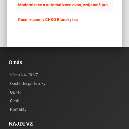
place
Hla
Modernizace a automatizace dvou, vzájemně propojených závlahových čerpacích stanic
place
Cel
Ruční kosení v CHKO Blanský les
O nás
Vše o NAJDI VZ
Obchodní podmínky
GDPR
Ceník
Kontakty
NAJDI VZ