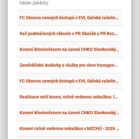
Název zakázky
place
Cel
FC Obnova cenných biotopů v EVL Dářská rašeliniště – luční management
place
Cel
Seč podmáčených rákosin v PR Skučák a PR Rezavka
place
Cel
Kosení křovinořezem na území CHKO Slavkovský les - III. etapa, opakované řízení
place
Cel
Zemědělské dodávky a služby pro chov transgenních prasat
place
Cel
FC Obnova cenných biotopů v EVL Dářská rašeliniště – luční management - seč křovinořezem
place
Cel
Realizace sečí kosou, ručně vedenou sekačkou, lehkou a těžkou mechanizací ve zvláště chráněných územích – RP Střední Čechy – I. etapa
place
Cel
Kosení křovinořezem na území CHKO Slavkovský les – I. etapa - opakovaná výzva
place
Cel
Kosení ručně vedenou sekačkou v MZCHÚ - 2026 - FC