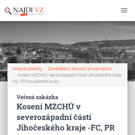
Toggl
navig
Veřejné zakázky
Zemědělství, lesnictví a krajinářství
Kosení MZCHÚ v severozápadní části Jihočeského kraje
-FC, PR Kovašínské louky
Veřená zakázka
Kosení MZCHÚ v
severozápadní části
Jihočeského kraje -FC, PR