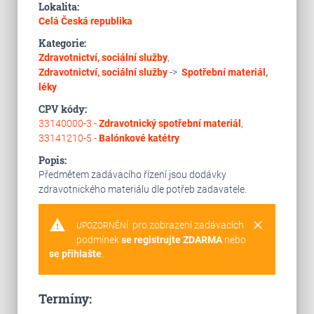
Lokalita:
Celá Česká republika
Kategorie:
Zdravotnictví, sociální služby
,
Zdravotnictví, sociální služby
->
Spotřební materiál,
léky
CPV kódy:
33140000-3 -
Zdravotnický spotřební materiál
,
33141210-5 -
Balónkové katétry
Popis:
Předmětem zadávacího řízení jsou dodávky
zdravotnického materiálu dle potřeb zadavatele.
warning
clear
pro zobrazení zadávacích
UPOZORNĚNÍ:
podmínek
se registrujte ZDARMA
nebo
se přihlašte
.
Termíny: