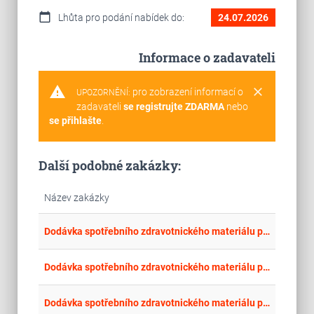
calendar_today
Lhůta pro podání nabídek do:
24.07.2026
Informace o zadavateli
warning
clear
pro zobrazení informací o
UPOZORNĚNÍ:
zadavateli
se registrujte ZDARMA
nebo
se přihlašte
.
Další podobné zakázky:
Název zakázky
place
Úst
Dodávka spotřebního zdravotnického materiálu pro intervenční radiologii - neurointervence část 5. Remodelační intrakraniální balónky
place
Úst
Dodávka spotřebního zdravotnického materiálu pro intervenční radiologii - neurointervence část 4. Neurointervenční vodící katétr
place
Úst
Dodávka spotřebního zdravotnického materiálu pro intervenční radiologii - neurointervence část 3. Embolizační spirálky pro intrakraniální použití