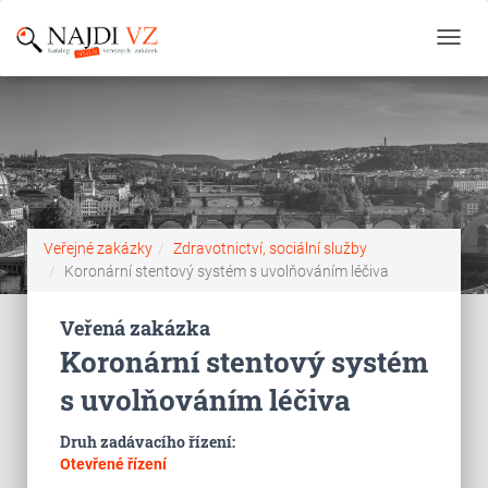
Toggl
navig
Veřejné zakázky
Zdravotnictví, sociální služby
Koronární stentový systém s uvolňováním léčiva
Veřená zakázka
Koronární stentový systém
s uvolňováním léčiva
Druh zadávacího řízení:
Otevřené řízení