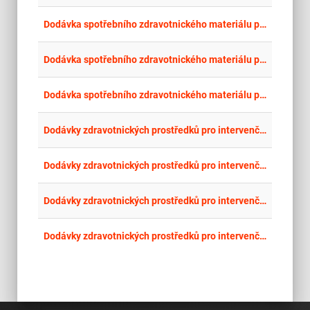
place
Úst
Dodávka spotřebního zdravotnického materiálu pro intervenční radiologii - neurointervence část 2. Mikrokatétry pro neurointervence
place
Úst
Dodávka spotřebního zdravotnického materiálu pro intervenční radiologii - neurointervence část 1. Mikrovodiče pro neurointervence
place
Úst
Dodávka spotřebního zdravotnického materiálu pro intervenční radiologii - neurointervence
place
Mor
Dodávky zdravotnických prostředků pro intervenční kardiologii
place
Mor
Dodávky zdravotnických prostředků pro intervenční kardiologii
place
Cel
Dodávky zdravotnických prostředků pro intervenční radiologii
place
Mor
Dodávky zdravotnických prostředků pro intervenční radiologii II.