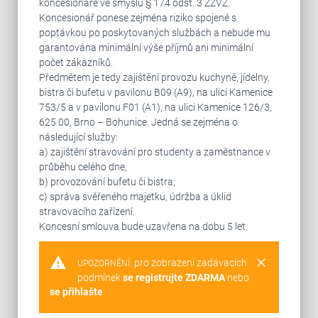
koncesionáře ve smyslu § 174 odst. 3 ZZVZ.
Koncesionář ponese zejména riziko spojené s
poptávkou po poskytovaných službách a nebude mu
garantována minimální výše příjmů ani minimální
počet zákazníků.
Předmětem je tedy zajištění provozu kuchyně, jídelny,
bistra či bufetu v pavilonu B09 (A9), na ulici Kamenice
753/5 a v pavilonu F01 (A1), na ulici Kamenice 126/3,
625 00, Brno – Bohunice. Jedná se zejména o
následující služby:
a) zajištění stravování pro studenty a zaměstnance v
průběhu celého dne,
b) provozování bufetu či bistra;
c) správa svěřeného majetku, údržba a úklid
stravovacího zařízení.
Koncesní smlouva bude uzavřena na dobu 5 let.
warning
clear
pro zobrazení zadávacích
UPOZORNĚNÍ:
podmínek
se registrujte ZDARMA
nebo
se přihlašte
.