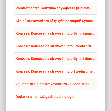
place
Cel
Předběžná tržní konzultace týkající se přípravy veřejné zakázky Zajištění školního stravování ve vybraných školách zřizovaných Karlovarským krajem
place
Cel
Školní stravování pro žáky vyššího stupně Gymnázia, Plzeň, Mikulášské nám. 23
place
Cel
Koncese: Koncese na stravování pro Gymnázium Ostrov, příspěvková organizace
place
Cel
Koncese: Koncese na stravování pro Střední průmyslovou školu Ostrov, příspěvková organizace
place
Cel
Koncese: Koncese na stravování pro Gymnázium Sokolov a Krajské vzdělávací centrum, příspěvková organizace
place
Cel
Koncese: Koncese na stravování pro Střední uměleckoprůmyslovou školu keramickou a sklářskou Karlovy Vary, příspěvková organizace
place
Cel
Zajištění školního stravování pro Základní školu a střední školu Karlovy Vary, příspěvková organizace
place
Hla
Dodávka a montáž gastrotechnologie