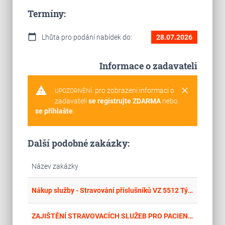
Termíny:
calendar_today
Lhůta pro podání nabídek do:
28.07.2026
Informace o zadavateli
warning
clear
pro zobrazení informací o
UPOZORNĚNÍ:
zadavateli
se registrujte ZDARMA
nebo
se přihlašte
.
Další podobné zakázky:
Název zakázky
place
Krá
Nákup služby - Stravování příslušníků VZ 5512 Týniště nad Orlicí (včetně dovozu a výdeje stravy ve výdejnách VZ Čermná nad Orlicí a VZ Nový Ples), VZ 1902 Dobruška v letech 2017-2021.
place
Cel
ZAJIŠTĚNÍ STRAVOVACÍCH SLUŽEB PRO PACIENTY A ZAMĚSTNANCE KLATOVSKÉ NEMOCNICE A DOMAŽLICKÉ NEMOCNICE