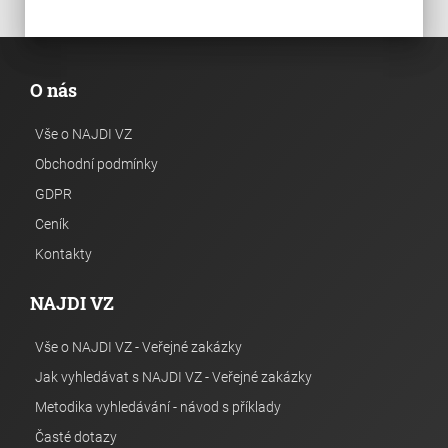
O nás
Vše o NAJDI VZ
Obchodní podmínky
GDPR
Ceník
Kontakty
NAJDI VZ
Vše o NAJDI VZ - Veřejné zakázky
Jak vyhledávat s NAJDI VZ - Veřejné zakázky
Metodika vyhledávání - návod s příklady
Časté dotazy