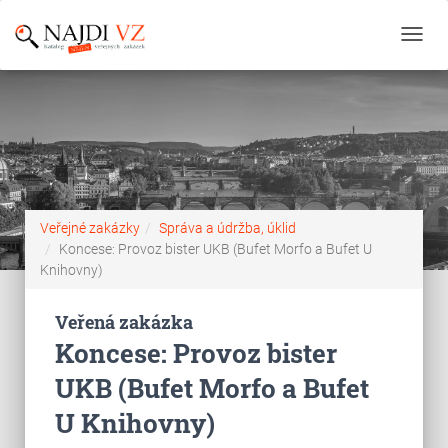
Toggl
navig
Veřejné zakázky
Správa a údržba, úklid
Koncese: Provoz bister UKB (Bufet Morfo a Bufet U
Knihovny)
Veřená zakázka
Koncese: Provoz bister
UKB (Bufet Morfo a Bufet
U Knihovny)