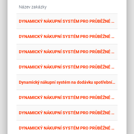
Název zakázky
place
Cel
DYNAMICKÝ NÁKUPNÍ SYSTÉM PRO PRŮBĚŽNÉ A OPAKOVANÉ NÁKUPY KANCELÁŘSKÝCH POTŘEB – DUBEN _3/2026
place
Cel
DYNAMICKÝ NÁKUPNÍ SYSTÉM PRO PRŮBĚŽNÉ A OPAKOVANÉ NÁKUPY KANCELÁŘSKÝCH POTŘEB – DUBEN 2/2026
place
Cel
DYNAMICKÝ NÁKUPNÍ SYSTÉM PRO PRŮBĚŽNÉ A OPAKOVANÉ NÁKUPY KANCELÁŘSKÝCH POTŘEB – DUBEN _10/2026
place
Cel
DYNAMICKÝ NÁKUPNÍ SYSTÉM PRO PRŮBĚŽNÉ A OPAKOVANÉ NÁKUPY KANCELÁŘSKÝCH POTŘEB – DUBEN _14/2026
place
Cel
Dynamický nákupní systém na dodávku spotřebního zboží Kancelářské potřeby
place
Cel
DYNAMICKÝ NÁKUPNÍ SYSTÉM PRO PRŮBĚŽNÉ A OPAKOVANÉ NÁKUPY KANCELÁŘSKÝCH POTŘEB – DUBEN _5/2026
place
Cel
DYNAMICKÝ NÁKUPNÍ SYSTÉM PRO PRŮBĚŽNÉ A OPAKOVANÉ NÁKUPY KANCELÁŘSKÝCH POTŘEB – DUBEN _4/2026
place
Cel
DYNAMICKÝ NÁKUPNÍ SYSTÉM PRO PRŮBĚŽNÉ A OPAKOVANÉ NÁKUPY KANCELÁŘSKÝCH POTŘEB – DUBEN _6/2026