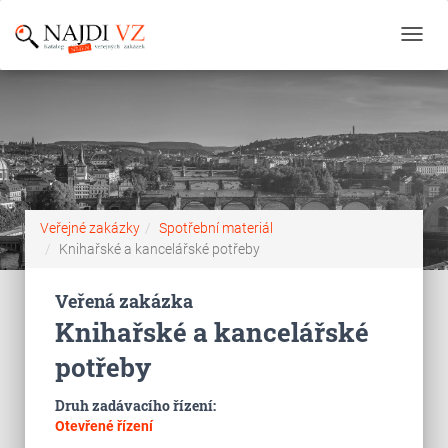
Toggl
navig
Veřejné zakázky
Spotřební materiál
Knihařské a kancelářské potřeby
Veřená zakázka
Knihařské a kancelářské
potřeby
Druh zadávacího řízení:
Otevřené řízení