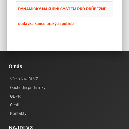
place
Cel
DYNAMICKÝ NÁKUPNÍ SYSTÉM PRO PRŮBĚŽNÉ A OPAKOVANÉ NÁKUPY KANCELÁŘSKÝCH POTŘEB – DUBEN _7/2026
place
Cel
dodávka kancelářských potřeb
O nás
Vše o NAJDI VZ
Obchodní podmínky
GDPR
Ceník
Kontakty
NAJDI VZ