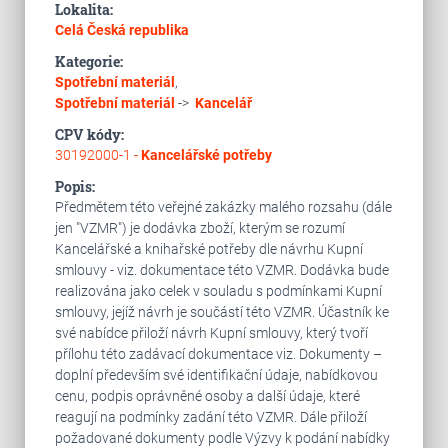
Lokalita:
Celá Česká republika
Kategorie:
Spotřební materiál
,
Spotřební materiál
->
Kancelář
CPV kódy:
30192000-1 -
Kancelářské potřeby
Popis:
Předmětem této veřejné zakázky malého rozsahu (dále
jen "VZMR") je dodávka zboží, kterým se rozumí
Kancelářské a knihařské potřeby dle návrhu Kupní
smlouvy - viz. dokumentace této VZMR. Dodávka bude
realizována jako celek v souladu s podmínkami Kupní
smlouvy, jejíž návrh je součástí této VZMR. Účastník ke
své nabídce přiloží návrh Kupní smlouvy, který tvoří
přílohu této zadávací dokumentace viz. Dokumenty –
doplní především své identifikační údaje, nabídkovou
cenu, podpis oprávněné osoby a další údaje, které
reagují na podmínky zadání této VZMR. Dále přiloží
požadované dokumenty podle Výzvy k podání nabídky