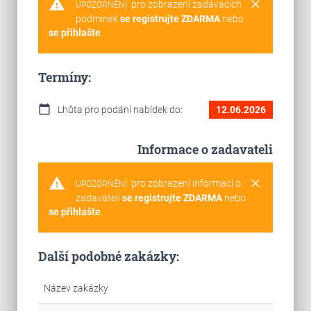
warning
clear
pro zobrazení zadávacích
UPOZORNĚNÍ:
podmínek
se registrujte ZDARMA
nebo
se přihlašte
.
Termíny:
calendar_today
Lhůta pro podání nabídek do:
12.06.2026
Informace o zadavateli
warning
clear
pro zobrazení informací o
UPOZORNĚNÍ:
zadavateli
se registrujte ZDARMA
nebo
se přihlašte
.
Další podobné zakázky:
Název zakázky