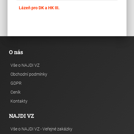
place
Cel
Lázeň pro DK a HK III.
O nás
Vše o NAJDI VZ
Obchodní podmínky
GDPR
Ceník
Kontakty
NAJDI VZ
Vše o NAJDI VZ - Veřejné zakázky