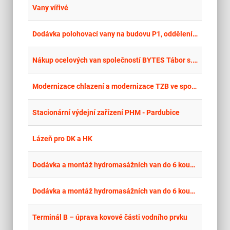
place
Cel
Vany vířivé
place
Cel
Dodávka polohovací vany na budovu P1, oddělení A, oddělení B
place
Hla
Nákup ocelových van společností BYTES Tábor s.r.o.
place
Par
Modernizace chlazení a modernizace TZB ve společnosti Hlinsko energy s.r.o. – I. část
place
Cel
Stacionární výdejní zařízení PHM - Pardubice
place
Cel
Lázeň pro DK a HK
place
Cel
Dodávka a montáž hydromasážních van do 6 koupelen v objektu DS Benešov
place
Cel
Dodávka a montáž hydromasážních van do 6 koupelen v objektu DS Benešov – opakované zadání
place
Cel
Terminál B – úprava kovové části vodního prvku