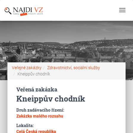
Toggl
navig
Veřejné zakázky
Zdravotnictví, sociální služby
Kneippův chodník
Veřená zakázka
Kneippův chodník
Druh zadávacího řízení:
Zakázka malého rozsahu
Lokalita:
Celá Česká republika