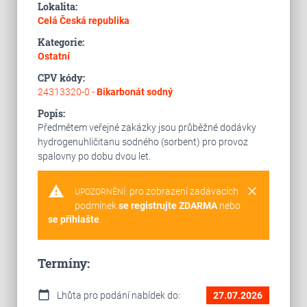
Lokalita:
Celá Česká republika
Kategorie:
Ostatní
CPV kódy:
24313320-0 -
Bikarbonát sodný
Popis:
Předmětem veřejné zakázky jsou průběžné dodávky
hydrogenuhličitanu sodného (sorbent) pro provoz
spalovny po dobu dvou let.
warning
clear
pro zobrazení zadávacích
UPOZORNĚNÍ:
podmínek
se registrujte ZDARMA
nebo
se přihlašte
.
Termíny:
calendar_today
Lhůta pro podání nabídek do:
27.07.2026