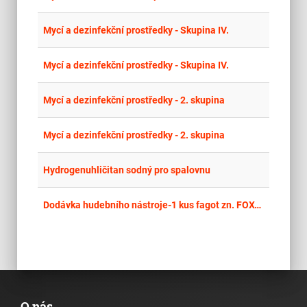
place
Hla
Mycí a dezinfekční prostředky - Skupina IV.
place
Hla
Mycí a dezinfekční prostředky - Skupina IV.
place
Hla
Mycí a dezinfekční prostředky - 2. skupina
place
Hla
Mycí a dezinfekční prostředky - 2. skupina
place
Cel
Hydrogenuhličitan sodný pro spalovnu
place
Cel
Dodávka hudebního nástroje-1 kus fagot zn. FOX-standardní
O nás