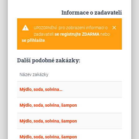
Informace o zadavateli
warning
clear
pro zobrazení informací o
UPOZORNĚNÍ:
zadavateli
se registrujte ZDARMA
nebo
se přihlašte
.
Další podobné zakázky:
Název zakázky
place
Cel
Mýdlo, soda, solvina…
place
Hla
Mýdlo, soda, solvina, šampon
place
Hla
Mýdlo, soda, solvina, šampon
place
Hla
Mýdlo, soda, solvina, šampon