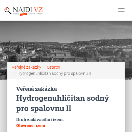
Toggl
navig
Veřejné zakázky
Ostatní
Hydrogenuhličitan sodný pro spalovnu II
Veřená zakázka
Hydrogenuhličitan sodný
pro spalovnu II
Druh zadávacího řízení:
Otevřené řízení