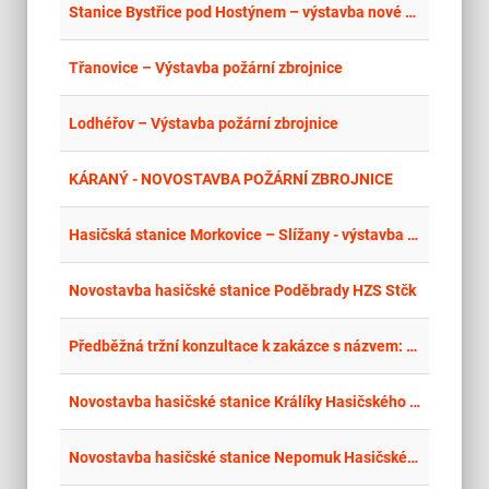
place
Cel
Stanice Bystřice pod Hostýnem – výstavba nové stanice
place
Mor
Třanovice – Výstavba požární zbrojnice
place
Cel
Lodhéřov – Výstavba požární zbrojnice
place
Stř
KÁRANÝ - NOVOSTAVBA POŽÁRNÍ ZBROJNICE
place
Cel
Hasičská stanice Morkovice – Slížany - výstavba nové hasičské stanice P2
place
Cel
Novostavba hasičské stanice Poděbrady HZS Stčk
place
Cel
Předběžná tržní konzultace k zakázce s názvem: Nová hasičská zbrojnice – Sedlec cihelna
place
Cel
Novostavba hasičské stanice Králíky Hasičského záchranné sboru Pardubického kraje
place
Cel
Novostavba hasičské stanice Nepomuk Hasičského záchranného sboru Plzeňského kraje CZ.06.02.01/00/22_018/0007641