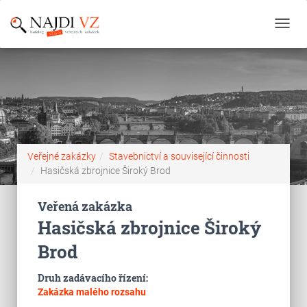
Toggl
navig
Veřejné zakázky
Stavebnictví a související činnosti
Hasičská zbrojnice Široký Brod
Veřená zakázka
Hasičská zbrojnice Široký
Brod
Druh zadávacího řízení:
Zakázka malého rozsahu