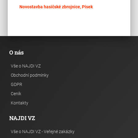
place
Krá
Novostavba hasičské zbrojnice, Písek
O nás
Vše o NAJDI VZ
Obchodní podmínky
GDPR
Ceník
Kontakty
NAJDI VZ
Vše o NAJDI VZ - Veřejné zakázky