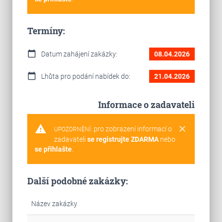
Termíny:
calendar_today
Datum zahájení zakázky:
08.04.2026
calendar_today
Lhůta pro podání nabídek do:
21.04.2026
Informace o zadavateli
warning
clear
pro zobrazení informací o
UPOZORNĚNÍ:
zadavateli
se registrujte ZDARMA
nebo
se přihlašte
.
Další podobné zakázky:
Název zakázky