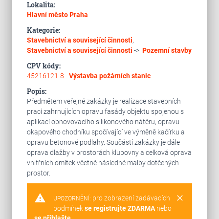
Lokalita:
Hlavní město Praha
Kategorie:
Stavebnictví a související činnosti
,
Stavebnictví a související činnosti
->
Pozemní stavby
CPV kódy:
45216121-8 -
Výstavba požárních stanic
Popis:
Předmětem veřejné zakázky je realizace stavebních
prací zahrnujících opravu fasády objektu spojenou s
aplikací obnovovacího silikonového nátěru, opravu
okapového chodníku spočívající ve výměně kačírku a
opravu betonové podlahy. Součástí zakázky je dále
oprava dlažby v prostorách klubovny a celková oprava
vnitřních omítek včetně následné malby dotčených
prostor.
warning
clear
pro zobrazení zadávacích
UPOZORNĚNÍ:
podmínek
se registrujte ZDARMA
nebo
se přihlašte
.