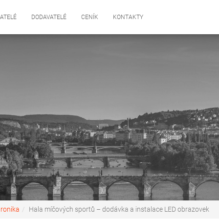
ATELÉ
DODAVATELÉ
CENÍK
KONTAKTY
tronika
Hala míčových sportů – dodávka a instalace LED obrazovek