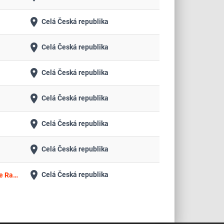
place
Celá Česká republika
place
Celá Česká republika
place
Celá Česká republika
place
Celá Česká republika
place
Celá Česká republika
place
Celá Česká republika
place
Celá Česká republika
Hmotnostní spektrometr pro měření izotopových poměru (IRMS) s rozhraním k elementárnímu analyzátoru (EA) / Isotope Ratio Mass Spectrometer (IRMS) with interface to elemental analyzer (EA)