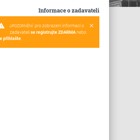
Informace o zadavateli
rning
clear
pro zobrazení informací o
UPOZORNĚNÍ:
zadavateli
se registrujte ZDARMA
nebo
e přihlašte
.