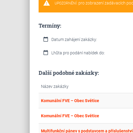
warning
pro zobrazení zadávacích po
UPOZORNĚNÍ:
Termíny:
calendar_today
Datum zahájení zakázky:
calendar_today
Lhůta pro podání nabídek do:
Další podobné zakázky:
Název zakázky
Komunální FVE – Obec Světice
Komunální FVE – Obec Světice
Multifunkční pánev s podstavcem a příslušenstv