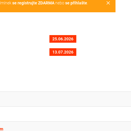
clear
dmínek
se registrujte ZDARMA
nebo
se přihlašte
.
25.06.2026
13.07.2026
ím