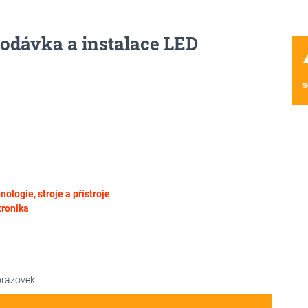
odávka a instalace LED
wa
s
nologie, stroje a přístroje
tronika
brazovek