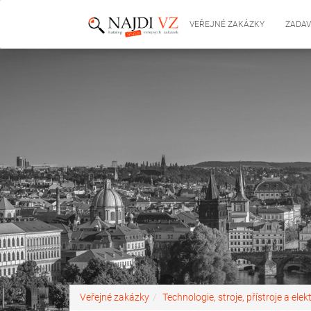
VEŘEJNÉ ZAKÁZKY
ZADAV
Veřejné zakázky
Technologie, stroje, přístroje a elek