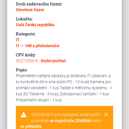
Druh zadávacího řízení:
Otevřené řízení
Lokalita:
Celá Česká republika
Kategorie:
IT
,
IT
->
HW a příslušenství
CPV kódy:
30213300-8 -
Stolní počítač
Popis:
Předmětem veřejné zakázky je dodávka IT vybavení, a
to konkrétně All-in-one stolní PC - 13 kusů Kamera pro
snímání obrábění - 1 kus Tablet k měřícímu systému - 1
kus 3D Tiskárna - 3 kusy Zobrazovací zařízení - 1 kus
Prezentační stojan - 1 kus
warning
clear
pro zobrazení zadávacích
UPOZORNĚNÍ:
podmínek
se registrujte ZDARMA
nebo
se přihlašte
.