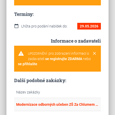
Termíny:
calendar_today
Lhůta pro podání nabídek do:
29.05.2026
Informace o zadavateli
warning
clear
pro zobrazení informací o
UPOZORNĚNÍ:
zadavateli
se registrujte ZDARMA
nebo
se přihlašte
.
Další podobné zakázky:
Název zakázky
place
Cel
Modernizace odborných učeben ZŠ Za Chlumem – AV technika