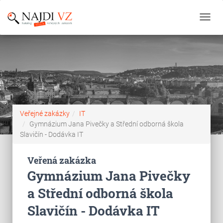
Toggl
navig
Veřejné zakázky
IT
Gymnázium Jana Pivečky a Střední odborná škola
Slavičín - Dodávka IT
Veřená zakázka
Gymnázium Jana Pivečky
a Střední odborná škola
Slavičín - Dodávka IT