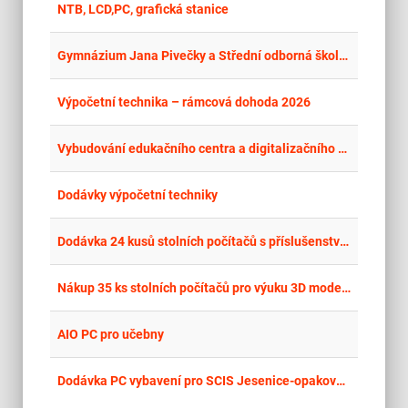
place
Cel
NTB, LCD,PC, grafická stanice
place
Cel
Gymnázium Jana Pivečky a Střední odborná škola Slavičín - Dodávka IT
place
Cel
Výpočetní technika – rámcová dohoda 2026
place
Cel
Vybudování edukačního centra a digitalizačního pracoviště v Městské knihovně v Šumperku – vybavení IT
place
Cel
Dodávky výpočetní techniky
place
Hla
Dodávka 24 kusů stolních počítačů s příslušenstvím
place
Cel
Nákup 35 ks stolních počítačů pro výuku 3D modelování
place
Cel
AIO PC pro učebny
place
Cel
Dodávka PC vybavení pro SCIS Jesenice-opakovaná soutěž