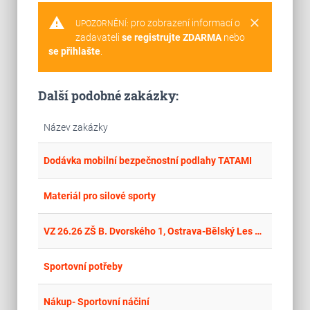
warning
clear
pro zobrazení informací o
UPOZORNĚNÍ:
zadavateli
se registrujte ZDARMA
nebo
se přihlašte
.
Další podobné zakázky:
Název zakázky
place
Cel
Dodávka mobilní bezpečnostní podlahy TATAMI
place
Cel
Materiál pro silové sporty
place
Cel
VZ 26.26 ZŠ B. Dvorského 1, Ostrava-Bělský Les – havarijní oprava podlah ve dvou tělocvičnách vč. vybavení a souvisejících oprav
place
Cel
Sportovní potřeby
place
Cel
Nákup- Sportovní náčiní