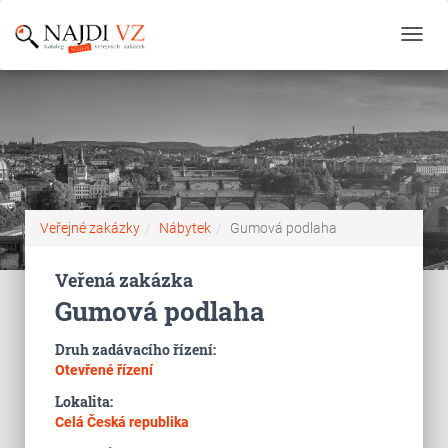
Toggl
navig
Veřejné zakázky
Nábytek
Gumová podlaha
Veřená zakázka
Gumová podlaha
Druh zadávacího řízení:
Otevřené řízení
Lokalita:
Celá Česká republika