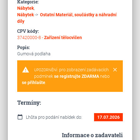
Kategorie:
Nábytek
,
Nábytek
->
Ostatní
Materiál, součástky a náhradní
díly
CPV kódy:
37420000-8 -
Zařízení tělocvičen
Popis:
Gumová podlaha
warning
clear
pro zobrazení zadávacích
UPOZORNĚNÍ:
podmínek
se registrujte ZDARMA
nebo
se přihlašte
.
Termíny:
calendar_today
Lhůta pro podání nabídek do:
17.07.2026
Informace o zadavateli