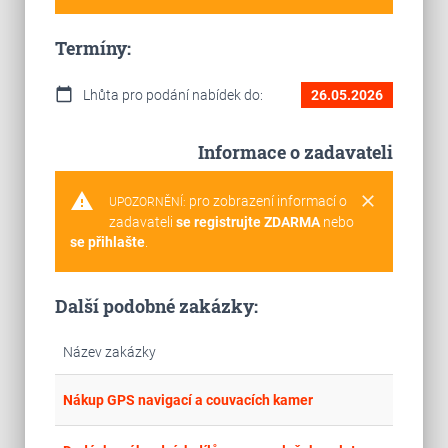
Termíny:
calendar_today
Lhůta pro podání nabídek do:
26.05.2026
Informace o zadavateli
warning
clear
pro zobrazení informací o
UPOZORNĚNÍ:
zadavateli
se registrujte ZDARMA
nebo
se přihlašte
.
Další podobné zakázky:
Název zakázky
place
Cel
Nákup GPS navigací a couvacích kamer