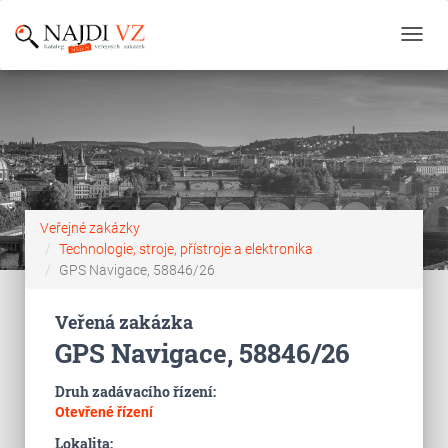
Toggl
navig
Veřejné zakázky
Technologie, stroje, přístroje a elektronika
GPS Navigace, 58846/26
Veřená zakázka
GPS Navigace, 58846/26
Druh zadávacího řízení:
Otevřené řízení
Lokalita: