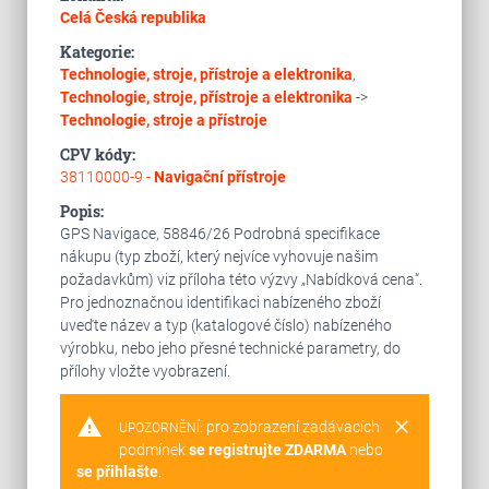
Celá Česká republika
Kategorie:
Technologie, stroje, přístroje a elektronika
,
Technologie, stroje, přístroje a elektronika
->
Technologie, stroje a přístroje
CPV kódy:
38110000-9 -
Navigační přístroje
Popis:
GPS Navigace, 58846/26 Podrobná specifikace
nákupu (typ zboží, který nejvíce vyhovuje našim
požadavkům) viz příloha této výzvy „Nabídková cena“.
Pro jednoznačnou identifikaci nabízeného zboží
uveďte název a typ (katalogové číslo) nabízeného
výrobku, nebo jeho přesné technické parametry, do
přílohy vložte vyobrazení.
warning
clear
pro zobrazení zadávacích
UPOZORNĚNÍ:
podmínek
se registrujte ZDARMA
nebo
se přihlašte
.