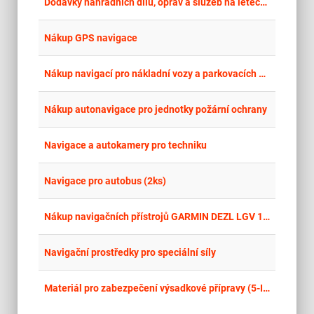
place
Cel
Dodávky náhradních dílů, oprav a služeb na letecké navigační a zobrazovací systémy pro vrtulníky typu EC 135
place
Cel
Nákup GPS navigace
place
Cel
Nákup navigací pro nákladní vozy a parkovacích kamer
place
Cel
Nákup autonavigace pro jednotky požární ochrany
place
Cel
Navigace a autokamery pro techniku
place
Cel
Navigace pro autobus (2ks)
place
Cel
Nákup navigačních přístrojů GARMIN DEZL LGV 1020 10 ks
place
Cel
Navigační prostředky pro speciální síly
place
Cel
Materiál pro zabezpečení výsadkové přípravy (5-III)