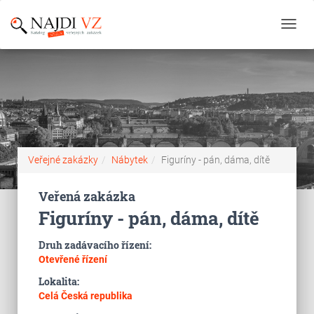
Toggl
navig
Veřejné zakázky
Nábytek
Figuríny - pán, dáma, dítě
Veřená zakázka
Figuríny - pán, dáma, dítě
Druh zadávacího řízení:
Otevřené řízení
Lokalita:
Celá Česká republika