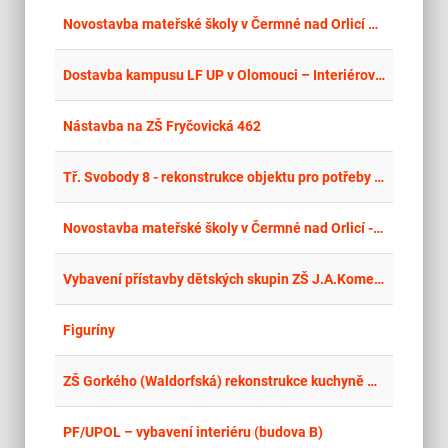
place
Hla
Novostavba mateřské školy v Čermné nad Orlicí – dodávka nábytku
place
Cel
Dostavba kampusu LF UP v Olomouci – Interiérové vybavení II
place
Cel
Nástavba na ZŠ Fryčovická 462
place
Cel
Tř. Svobody 8 - rekonstrukce objektu pro potřeby FZV UPOL – interiérové vybavení
place
Krá
Novostavba mateřské školy v Čermné nad Orlicí - dodávka ostatního vnitřního vybavení
place
Hla
Vybavení přístavby dětských skupin ZŠ J.A.Komenského Kly
place
Cel
Figuríny
place
Cel
ZŠ Gorkého (Waldorfská) rekonstrukce kuchyně – vybavení interiéru
place
Cel
PF/UPOL – vybavení interiéru (budova B)