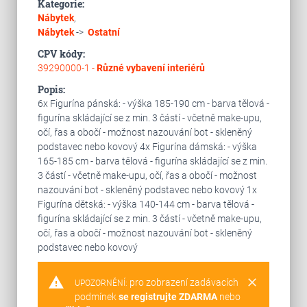
Kategorie:
Nábytek
,
Nábytek
->
Ostatní
CPV kódy:
39290000-1 -
Různé vybavení interiérů
Popis:
6x Figurína pánská: - výška 185-190 cm - barva tělová -
figurína skládající se z min. 3 částí - včetně make-upu,
očí, řas a obočí - možnost nazouvání bot - skleněný
podstavec nebo kovový 4x Figurína dámská: - výška
165-185 cm - barva tělová - figurína skládající se z min.
3 částí - včetně make-upu, očí, řas a obočí - možnost
nazouvání bot - skleněný podstavec nebo kovový 1x
Figurína dětská: - výška 140-144 cm - barva tělová -
figurína skládající se z min. 3 částí - včetně make-upu,
očí, řas a obočí - možnost nazouvání bot - skleněný
podstavec nebo kovový
warning
clear
pro zobrazení zadávacích
UPOZORNĚNÍ:
podmínek
se registrujte ZDARMA
nebo