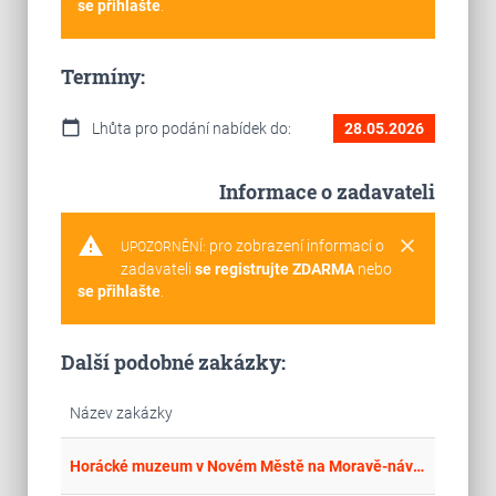
se přihlašte
.
Termíny:
calendar_today
Lhůta pro podání nabídek do:
28.05.2026
Informace o zadavateli
warning
clear
pro zobrazení informací o
UPOZORNĚNÍ:
zadavateli
se registrujte ZDARMA
nebo
se přihlašte
.
Další podobné zakázky:
Název zakázky
place
Cel
Horácké muzeum v Novém Městě na Moravě-návštěvnické centrum muzea a úpravy zázemí