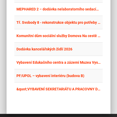
place
Cel
MEPHARED 2 – dodávka nelaboratorního sedacího nábytku
place
Cel
Tř. Svobody 8 - rekonstrukce objektu pro potřeby FZV UPOL – interiérové vybavení
place
Cel
Komunitní dům sociální služby Domova Na cestě - Hlinsko – vnitřní vybavení
place
Cel
Dodávka kancelářských židlí 2026
place
Cel
Vybavení Edukačního centra a zázemí Muzea Vysočiny Jihlava
place
Cel
PF/UPOL – vybavení interiéru (budova B)
place
Cel
&quot;VYBAVENÍ SEKRETARIÁTU A PRACOVNY DĚKANA HF&quot;