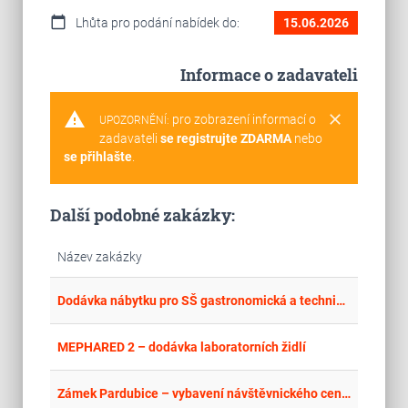
calendar_today
Lhůta pro podání nabídek do:
15.06.2026
Informace o zadavateli
warning
clear
pro zobrazení informací o
UPOZORNĚNÍ:
zadavateli
se registrujte ZDARMA
nebo
se přihlašte
.
Další podobné zakázky:
Název zakázky
place
Cel
Dodávka nábytku pro SŠ gastronomická a technická Žamberk
place
Cel
MEPHARED 2 – dodávka laboratorních židlí
place
Cel
Zámek Pardubice – vybavení návštěvnického centra