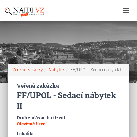
Toggl
navig
Veřejné zakázky
Nábytek
FF/UPOL - Sedací nábytek II
Veřená zakázka
FF/UPOL - Sedací nábytek
II
Druh zadávacího řízení:
Otevřené řízení
Lokalita: