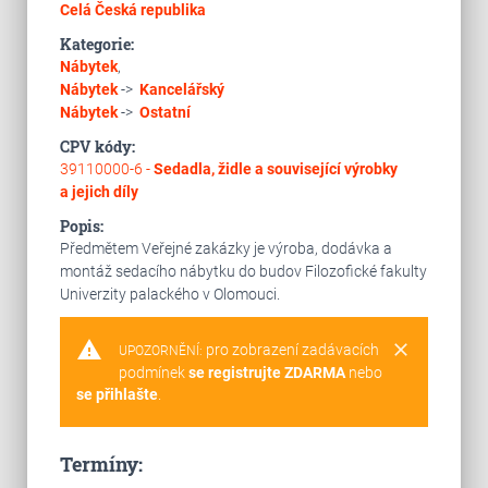
Celá Česká republika
Kategorie:
Nábytek
,
Nábytek
->
Kancelářský
Nábytek
->
Ostatní
CPV kódy:
39110000-6 -
Sedadla, židle a související výrobky
a jejich díly
Popis:
Předmětem Veřejné zakázky je výroba, dodávka a
montáž sedacího nábytku do budov Filozofické fakulty
Univerzity palackého v Olomouci.
warning
clear
pro zobrazení zadávacích
UPOZORNĚNÍ:
podmínek
se registrujte ZDARMA
nebo
se přihlašte
.
Termíny: