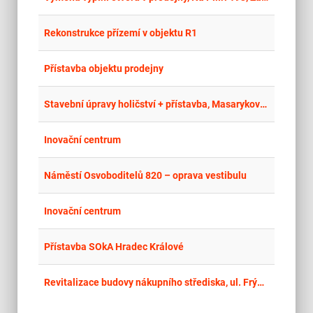
place
Cel
Rekonstrukce přízemí v objektu R1
place
Jih
Přístavba objektu prodejny
place
Cel
Stavební úpravy holičství + přístavba, Masarykovo náměstí č.p. 1340, Přelouč
place
Cel
Inovační centrum
place
Hla
Náměstí Osvoboditelů 820 – oprava vestibulu
place
Cel
Inovační centrum
place
Cel
Přístavba SOkA Hradec Králové
place
Hla
Revitalizace budovy nákupního střediska, ul. Frýdecká, Vratimov