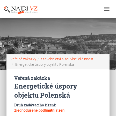
Toggl
navig
Veřejné zakázky
Stavebnictví a související činnosti
Energetické úspory objektu Polenská
Veřená zakázka
Energetické úspory
objektu Polenská
Druh zadávacího řízení:
Zjednodušené podlimitní řízení