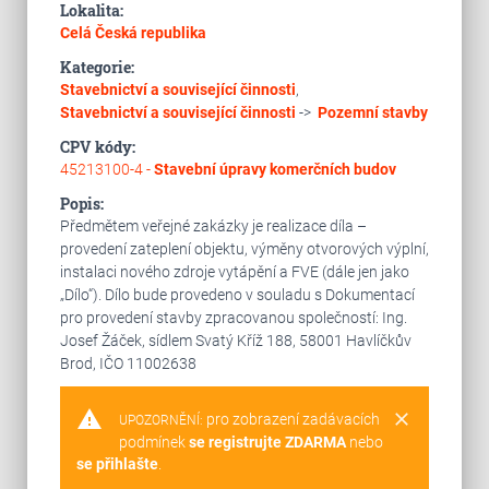
Lokalita:
Celá Česká republika
Kategorie:
Stavebnictví a související činnosti
,
Stavebnictví a související činnosti
->
Pozemní stavby
CPV kódy:
45213100-4 -
Stavební úpravy komerčních budov
Popis:
Předmětem veřejné zakázky je realizace díla –
provedení zateplení objektu, výměny otvorových výplní,
instalaci nového zdroje vytápění a FVE (dále jen jako
„Dílo“). Dílo bude provedeno v souladu s Dokumentací
pro provedení stavby zpracovanou společností: Ing.
Josef Žáček, sídlem Svatý Kříž 188, 58001 Havlíčkův
Brod, IČO 11002638
warning
clear
pro zobrazení zadávacích
UPOZORNĚNÍ:
podmínek
se registrujte ZDARMA
nebo
se přihlašte
.