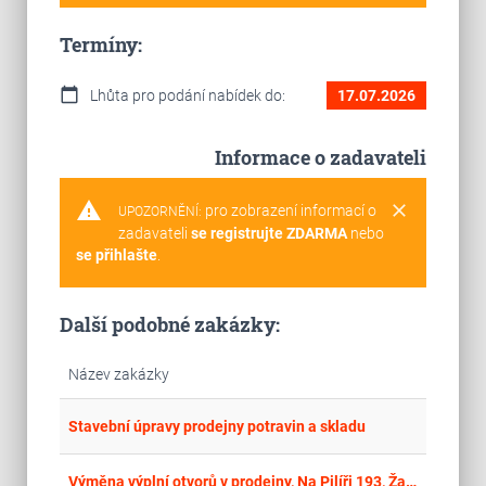
Termíny:
calendar_today
Lhůta pro podání nabídek do:
17.07.2026
Informace o zadavateli
warning
clear
pro zobrazení informací o
UPOZORNĚNÍ:
zadavateli
se registrujte ZDARMA
nebo
se přihlašte
.
Další podobné zakázky:
Název zakázky
place
Mor
Stavební úpravy prodejny potravin a skladu
place
Cel
Výměna výplní otvorů v prodejny, Na Pilíři 193, Žacléř