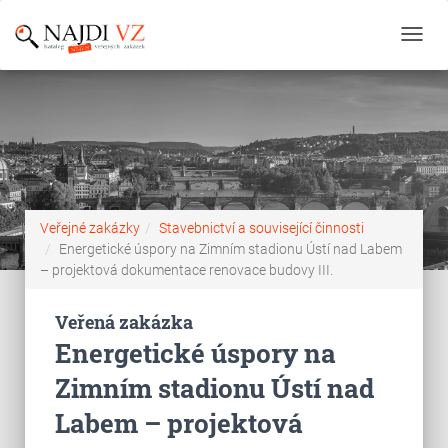
Toggl
navig
Veřejné zakázky
Stavebnictví a související činnosti
Energetické úspory na Zimním stadionu Ústí nad Labem
– projektová dokumentace renovace budovy III.
Veřená zakázka
Energetické úspory na
Zimním stadionu Ústí nad
Labem – projektová