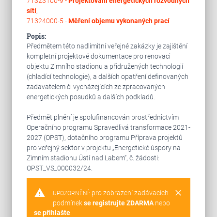
71323100-9 -
Projektování energetických rozvodných
sítí
,
71324000-5 -
Měření objemu vykonaných prací
Popis:
Předmětem této nadlimitní veřejné zakázky je zajištění
kompletní projektové dokumentace pro renovaci
objektu Zimního stadionu a přidružených technologií
(chladící technologie), a dalších opatření definovaných
zadavatelem či vycházejících ze zpracovaných
energetických posudků a dalších podkladů.
Předmět plnění je spolufinancován prostřednictvím
Operačního programu Spravedlivá transformace 2021-
2027 (OPST), dotačního programu Příprava projektů
pro veřejný sektor v projektu „Energetické úspory na
Zimním stadionu Ústí nad Labem“, č. žádosti:
OPST_VS_000032/24.
warning
clear
pro zobrazení zadávacích
UPOZORNĚNÍ:
podmínek
se registrujte ZDARMA
nebo
se přihlašte
.