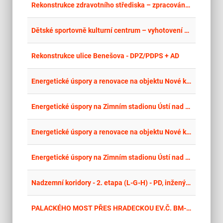
place
Hla
Rekonstrukce zdravotního střediska – zpracování projektové dokumentace - opakované řízení
place
Cel
Dětské sportovně kulturní centrum – vyhotovení prováděcí projektové dokumentace
place
Cel
Rekonstrukce ulice Benešova - DPZ/PDPS + AD
place
Cel
Energetické úspory a renovace na objektu Nové krematorium v Ústí nad Labem, Střekov – projektová dokumentace II.
place
Cel
Energetické úspory na Zimním stadionu Ústí nad Labem – projektová dokumentace renovace budovy II.
place
Cel
Energetické úspory a renovace na objektu Nové krematorium v Ústí nad Labem, Střekov – projektová dokumentace III.
place
Cel
Energetické úspory na Zimním stadionu Ústí nad Labem – projektová dokumentace na budování carportu
place
Cel
Nadzemní koridory - 2. etapa (L-G-H) - PD, inženýrská činnost, autorský dozor a koordinátor BOZP - opakovaná
place
Cel
PALACKÉHO MOST PŘES HRADECKOU EV.Č. BM-021 – DPZ+PDPS+AD