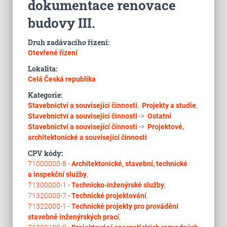
dokumentace renovace
budovy III.
Druh zadávacího řízení:
Otevřené řízení
Lokalita:
Celá Česká republika
Kategorie:
Stavebnictví a související činnosti
,
Projekty a studie
,
Stavebnictví a související činnosti
->
Ostatní
Stavebnictví a související činnosti
->
Projektové,
architektonické a související činnosti
CPV kódy:
71000000-8 -
Architektonické, stavební, technické
a inspekční služby
,
71300000-1 -
Technicko-inženýrské služby
,
71320000-7 -
Technické projektování
,
71322000-1 -
Technické projekty pro provádění
stavebně inženýrských prací
,