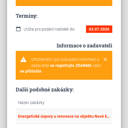
Termíny:
calendar_today
Lhůta pro podání nabídek do:
03.07.2026
Informace o zadavateli
warning
clear
pro zobrazení informací o
UPOZORNĚNÍ:
zadavateli
se registrujte ZDARMA
nebo
se přihlašte
.
Další podobné zakázky:
Název zakázky
place
Cel
Energetické úspory a renovace na objektu Nové krematorium v Ústí nad Labem, Střekov – projektová dokumentace