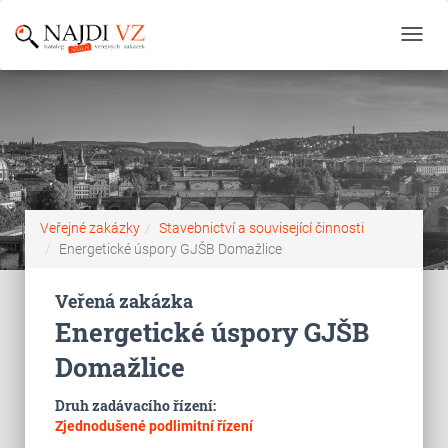
Toggl
navig
Veřejné zakázky
Stavebnictví a související činnosti
Energetické úspory GJŠB Domažlice
Veřená zakázka
Energetické úspory GJŠB
Domažlice
Druh zadávacího řízení:
Zjednodušené podlimitní řízení