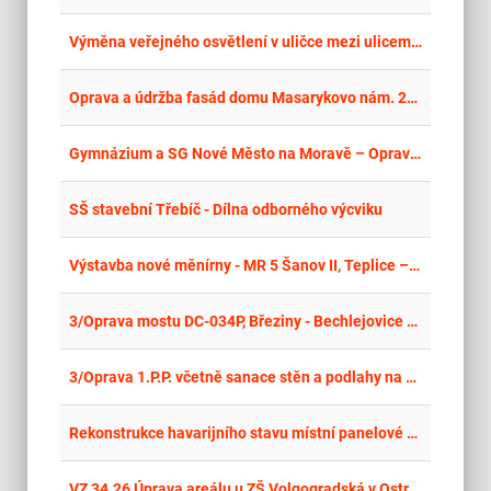
place
Cel
Výměna veřejného osvětlení v uličce mezi ulicemi Pražská a Žižkovo údolí, Bílina
place
Cel
Oprava a údržba fasád domu Masarykovo nám. 24, Jihlava
place
Cel
Gymnázium a SG Nové Město na Moravě – Oprava fasády
place
Cel
SŠ stavební Třebíč - Dílna odborného výcviku
place
Cel
Výstavba nové měnírny - MR 5 Šanov II, Teplice – 2. výzva
place
Cel
3/Oprava mostu DC-034P, Březiny - Bechlejovice u Děčína
place
Cel
3/Oprava 1.P.P. včetně sanace stěn a podlahy na RS Tolštejn, Rozhled 80, Jiřetín pod Jedlovou
place
Cel
Rekonstrukce havarijního stavu místní panelové komunikace Děčín, Dolní Žleb - SO 202 Opěrná zeď (obklad)
place
Cel
VZ 34.26 Úprava areálu u ZŠ Volgogradská v Ostravě-Zábřehu