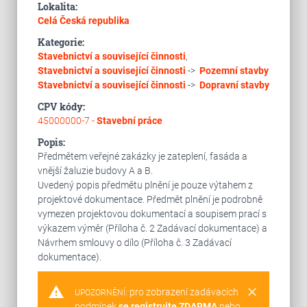
Lokalita:
Celá Česká republika
Kategorie:
Stavebnictví a související činnosti
,
Stavebnictví a související činnosti
->
Pozemní stavby
Stavebnictví a související činnosti
->
Dopravní stavby
CPV kódy:
45000000-7 -
Stavební práce
Popis:
Předmětem veřejné zakázky je zateplení, fasáda a
vnější žaluzie budovy A a B.
Uvedený popis předmětu plnění je pouze výtahem z
projektové dokumentace. Předmět plnění je podrobně
vymezen projektovou dokumentací a soupisem prací s
výkazem výměr (Příloha č. 2 Zadávací dokumentace) a
Návrhem smlouvy o dílo (Příloha č. 3 Zadávací
dokumentace).
warning
clear
pro zobrazení zadávacích
UPOZORNĚNÍ:
podmínek
se registrujte ZDARMA
nebo