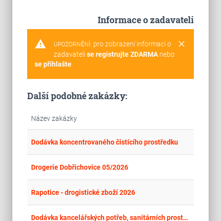
Informace o zadavateli
warning
clear
pro zobrazení informací o
UPOZORNĚNÍ:
zadavateli
se registrujte ZDARMA
nebo
se přihlašte
.
Další podobné zakázky:
Název zakázky
place
Cel
Dodávka koncentrovaného čistícího prostředku
place
Cel
Drogerie Dobřichovice 05/2026
place
Cel
Rapotice - drogistické zboží 2026
place
Cel
Dodávka kancelářských potřeb, sanitárních prostředků a drogerie 2026-2027