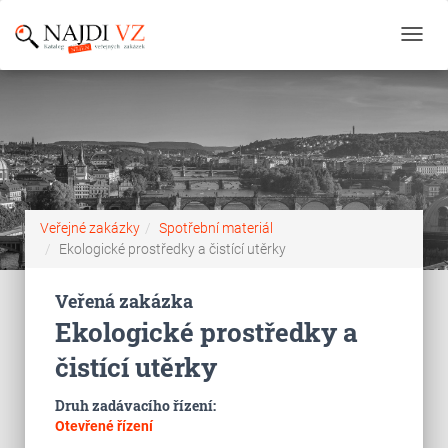
Toggl
navig
Veřejné zakázky
Spotřební materiál
Ekologické prostředky a čistící utěrky
Veřená zakázka
Ekologické prostředky a
čistící utěrky
Druh zadávacího řízení:
Otevřené řízení