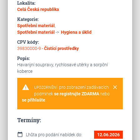
Lokalita:
Celá Česká republika
Kategorie:
Spotřební materiál
,
Spotřební materiál
->
Hygiena a úklid
CPV kódy:
39830000-9 -
Čistící prostředky
Popis:
Havarijní soupravy, rychlosavé utěrky a sorpční
koberce
warning
clear
pro zobrazení zadávacích
UPOZORNĚNÍ:
podmínek
se registrujte ZDARMA
nebo
se přihlašte
.
Termíny:
calendar_today
Lhůta pro podání nabídek do:
12.06.2026