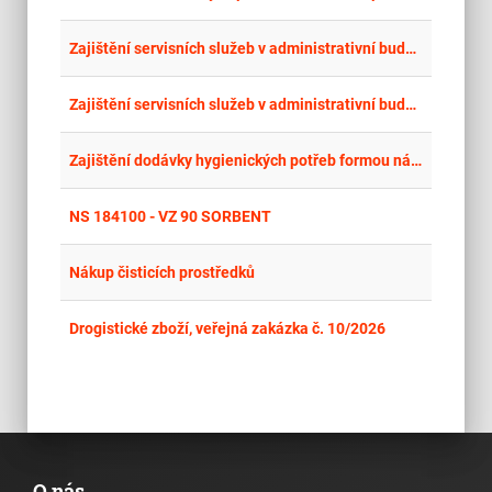
place
Cel
Zajištění servisních služeb v administrativní budově OŘ Ostrava - ul. Nerudova 773/1, Olomouc - 2026-2027 - ÚKLIDY
place
Cel
Zajištění servisních služeb v administrativní budově OŘ Ostrava - ul. Muglinovská 1038/5, Ostrava - 2026-2027 - ÚKLIDY
place
Cel
Zajištění dodávky hygienických potřeb formou náhradního plnění
place
Cel
NS 184100 - VZ 90 SORBENT
place
Cel
Nákup čisticích prostředků
place
Cel
Drogistické zboží, veřejná zakázka č. 10/2026
O nás