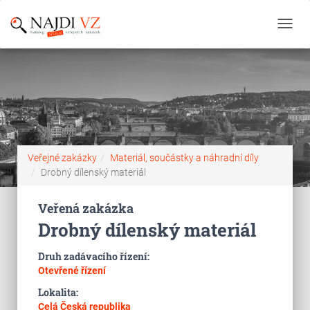
Toggl
navig
Veřejné zakázky
Materiál, součástky a náhradní díly
Drobný dílenský materiál
Veřená zakázka
Drobný dílenský materiál
Druh zadávacího řízení:
Otevřené řízení
Lokalita:
Celá Česká republika