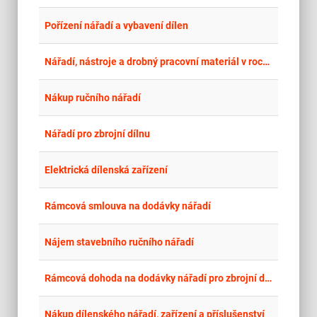
place
Cel
Pořízení nářadí a vybavení dílen
place
Cel
Nářadí, nástroje a drobný pracovní materiál v roce 2026 - nové, zakázka č. 1
place
Cel
Nákup ručního nářadí
place
Cel
Nářadí pro zbrojní dílnu
place
Cel
Elektrická dílenská zařízení
place
Cel
Rámcová smlouva na dodávky nářadí
place
Cel
Nájem stavebního ručního nářadí
place
Cel
Rámcová dohoda na dodávky nářadí pro zbrojní dílny a zbrojíře
place
Cel
Nákup dílenského nářadí, zařízení a příslušenství