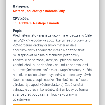
Kategorie:
Materiál, součástky a náhradní díly
CPV kódy:
44510000-8 -
Nástroje a nářadí
Popis:
Předmětem této veřejné zakázky malého rozsahu (déle
jen „VZMR“) je dodávka zboží, kterým se pro účely této
VZMR rozumí drobný dílenský materiál, dále
specifikovaný v zadání této VZMR. Nabízené zboží
musí splňovat minimální technické požadavky
zadávajícího na zboží, které jsou přílohou tohoto
zadání. Zboží bude dodáno v souladu s podmínkami,
stanovenými ve smluvním vzoru Kupní smlouvy. Každá
nabídka musí obsahovat vyplněný a podepsaný návrh
Kupní smlouvy, popis nabízeného zboží (specifikace,
výrobce, typ apod. včetně obrázku). Zadávající si
vyhrazuje upřesnit konečné znění smlouvy po formální
stránce před podpisem smlouvy s vybraným
účastníkem.