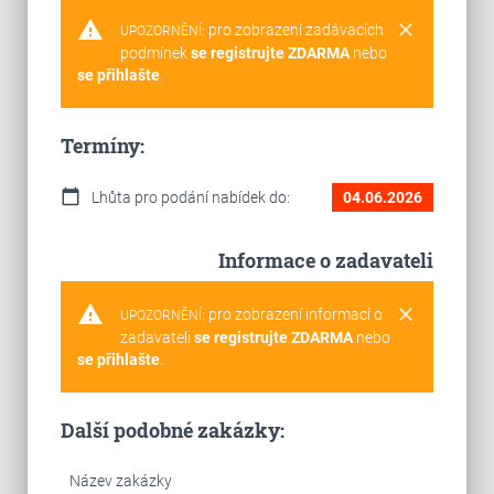
warning
clear
pro zobrazení zadávacích
UPOZORNĚNÍ:
podmínek
se registrujte ZDARMA
nebo
se přihlašte
.
Termíny:
calendar_today
Lhůta pro podání nabídek do:
04.06.2026
Informace o zadavateli
warning
clear
pro zobrazení informací o
UPOZORNĚNÍ:
zadavateli
se registrujte ZDARMA
nebo
se přihlašte
.
Další podobné zakázky:
Název zakázky