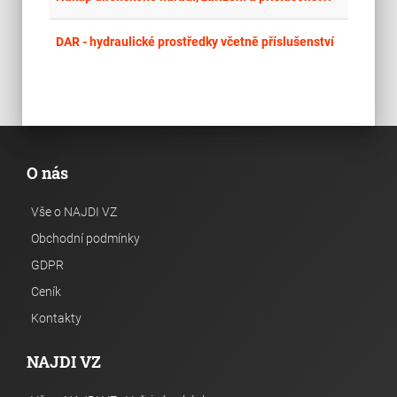
place
Cel
DAR - hydraulické prostředky včetně příslušenství
O nás
Vše o NAJDI VZ
Obchodní podmínky
GDPR
Ceník
Kontakty
NAJDI VZ