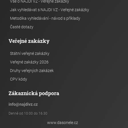
Vše o NAJDI VZ - Veřejné zakázky
Jak vyhledávat s NAJDI VZ - Veřejné zakázky
Metodika vyhledávání - návod s příklady
Časté dotazy
Veřejné zakázky
Státní veřejné zakázky
Veřejné zakázky 2026
Druhy veřejných zakázek
CPV kódy
Zákaznická podpora
info
@
najdivz.cz
Denně od 10:00 do 16:30
www.dasonele.cz