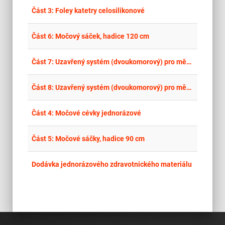
place
Cel
Část 3: Foley katetry celosilikonové
place
Cel
Část 6: Močový sáček, hadice 120 cm
place
Cel
Část 7: Uzavřený systém (dvoukomorový) pro měření hodinové diurézy bez samovolného přepadu
place
Cel
Část 8: Uzavřený systém (dvoukomorový) pro měření hodinové diurézy se samovolným přepadem
place
Cel
Část 4: Močové cévky jednorázové
place
Cel
Část 5: Močové sáčky, hadice 90 cm
place
Cel
Dodávka jednorázového zdravotnického materiálu