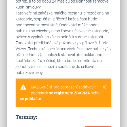
potřeb, a to po dobu 24 měsíců od účinnosti rámcové
kupní smlouvy.
Tato veřejná zakázka malého rozsahu je rozdělena na
kategorie, resp. části, přičemž každá část bude
hodnocena samostatně. Dodavatel může podat
nabídku na všechny nebo libovolně zvolené kategorie,
ovšem s vyplněním všech položek v dané kategorii.
Zadavatel předkládá své požadavky v příloze č. 1 této
Výzvy „Technická specifikace včetně cenové nabídky“, v
níž u jednotlivých položek stanovil předpokládanou
spotřebu za 24 měsíců, která bude promítnuta do
jednotlivých cen zboží a současně do celkové
nabídkové ceny.
warning
clear
pro zobrazení zadávacích
UPOZORNĚNÍ:
podmínek
se registrujte ZDARMA
nebo
se přihlašte
.
Termíny: