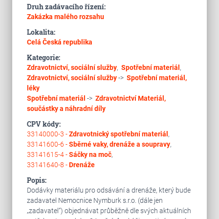
Druh zadávacího řízení:
Zakázka malého rozsahu
Lokalita:
Celá Česká republika
Kategorie:
Zdravotnictví, sociální služby
,
Spotřební materiál
,
Zdravotnictví, sociální služby
->
Spotřební materiál,
léky
Spotřební materiál
->
Zdravotnictví
Materiál,
součástky a náhradní díly
CPV kódy:
33140000-3 -
Zdravotnický spotřební materiál
,
33141600-6 -
Sběrné vaky, drenáže a soupravy
,
33141615-4 -
Sáčky na moč
,
33141640-8 -
Drenáže
Popis:
Dodávky materiálu pro odsávání a drenáže, který bude
zadavatel Nemocnice Nymburk s.r.o. (dále jen
„zadavatel“) objednávat průběžně dle svých aktuálních