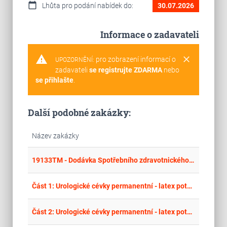
calendar_today
Lhůta pro podání nabídek do:
30.07.2026
Informace o zadavateli
warning
clear
pro zobrazení informací o
UPOZORNĚNÍ:
zadavateli
se registrujte ZDARMA
nebo
se přihlašte
.
Další podobné zakázky:
Název zakázky
place
Hla
19133TM - Dodávka Spotřebního zdravotnického materiálu
place
Cel
Část 1: Urologické cévky permanentní - latex potažený silikonem s dobou zavedení max. 7 dní
place
Cel
Část 2: Urologické cévky permanentní - latex potažený silikonem s dobou zavedení max. 14 dní