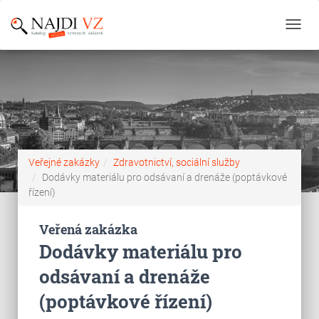
Toggl
navig
Veřejné zakázky
Zdravotnictví, sociální služby
Dodávky materiálu pro odsávaní a drenáže (poptávkové
řízení)
Veřená zakázka
Dodávky materiálu pro
odsávaní a drenáže
(poptávkové řízení)