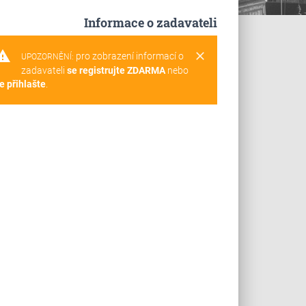
Informace o zadavateli
rning
clear
pro zobrazení informací o
UPOZORNĚNÍ:
zadavateli
se registrujte ZDARMA
nebo
e přihlašte
.