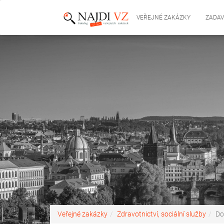
VEŘEJNÉ ZAKÁZKY
ZADAV
Veřejné zakázky
Zdravotnictví, sociální služby
Do