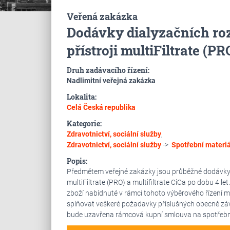
Veřená zakázka
Dodávky dialyzačních roz
přístroji multiFiltrate (PR
Druh zadávacího řízení:
Nadlimitní veřejná zakázka
Lokalita:
Celá Česká republika
Kategorie:
Zdravotnictví, sociální služby
,
Zdravotnictví, sociální služby
->
Spotřební materiál
Popis:
Předmětem veřejné zakázky jsou průběžné dodávky di
multiFiltrate (PRO) a multifiltrate CiCa po dobu 4 l
zboží nabídnuté v rámci tohoto výběrového řízení mu
splňovat veškeré požadavky příslušných obecně zá
bude uzavřena rámcová kupní smlouva na spotřební 