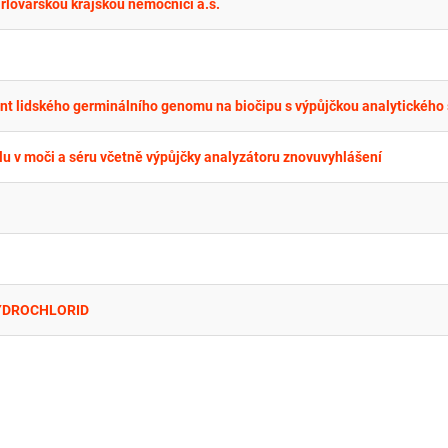
rlovarskou krajskou nemocnici a.s.
olu v moči a séru včetně výpůjčky analyzátoru znovuvyhlášení
-HYDROCHLORID