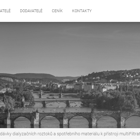
ATELÉ
DODAVATELÉ
CENÍK
KONTAKTY
dávky dialyzačních roztoků a spotřebního materiálu k přístroji multiFiltrat