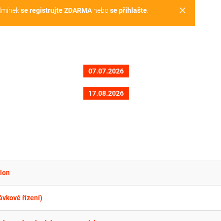
clear
dmínek
se registrujte ZDARMA
nebo
se přihlašte
.
07.07.2026
17.08.2026
blon
vkové řízení)