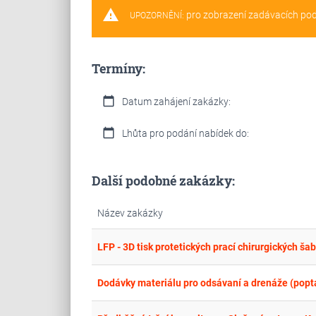
warning
pro zobrazení zadávacích po
UPOZORNĚNÍ:
Termíny:
calendar_today
Datum zahájení zakázky:
calendar_today
Lhůta pro podání nabídek do:
Další podobné zakázky:
Název zakázky
LFP - 3D tisk protetických prací chirurgických ša
Dodávky materiálu pro odsávaní a drenáže (poptá