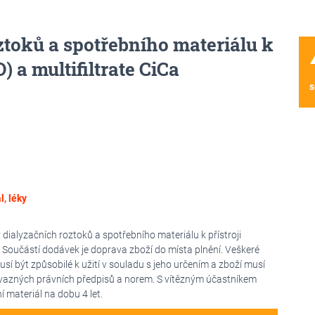
toků a spotřebního materiálu k
wa
O) a multifiltrate CiCa
s
, léky
alyzačních roztoků a spotřebního materiálu k přístroji
et. Součástí dodávek je doprava zboží do místa plnění. Veškeré
sí být způsobilé k užití v souladu s jeho určením a zboží musí
vazných právních předpisů a norem. S vítězným účastníkem
materiál na dobu 4 let.