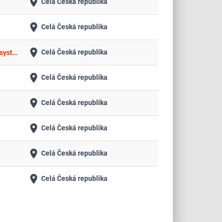
place
Celá Česká republika
place
Celá Česká republika
place
Celá Česká republika
Dodávky spotřebního materiálu pro anylýzu variant lidského germinálního genomu na biočipu s výpůjčkou analytického systému.
place
Celá Česká republika
place
Celá Česká republika
place
Celá Česká republika
place
Celá Česká republika
place
Celá Česká republika