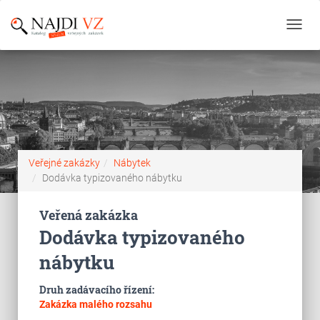
Toggl
navig
Veřejné zakázky
Nábytek
Dodávka typizovaného nábytku
Veřená zakázka
Dodávka typizovaného
nábytku
Druh zadávacího řízení:
Zakázka malého rozsahu