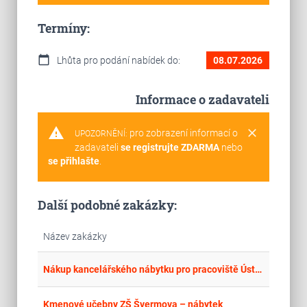
Termíny:
calendar_today
Lhůta pro podání nabídek do:
08.07.2026
Informace o zadavateli
warning
clear
pro zobrazení informací o
UPOZORNĚNÍ:
zadavateli
se registrujte ZDARMA
nebo
se přihlašte
.
Další podobné zakázky:
Název zakázky
place
Cel
Nákup kancelářského nábytku pro pracoviště Ústí nad Labem
place
Cel
Kmenové učebny ZŠ Švermova – nábytek