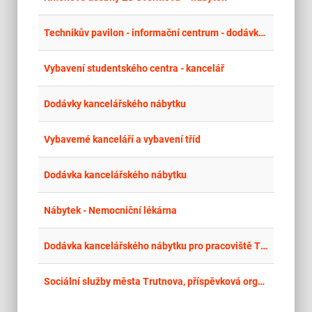
place
Cel
Technikův pavilon - informační centrum - dodávka vnitřního vybavení
place
Cel
Vybavení studentského centra - kancelář
place
Cel
Dodávky kancelářského nábytku
place
Cel
Vybavemé kanceláří a vybavení tříd
place
Cel
Dodávka kancelářského nábytku
place
Cel
Nábytek - Nemocniční lékárna
place
Cel
Dodávka kancelářského nábytku pro pracoviště TR Kočín
place
Cel
Sociální služby města Trutnova, příspěvková organizace – dodávka nábytkového a zdravotnického vybavení