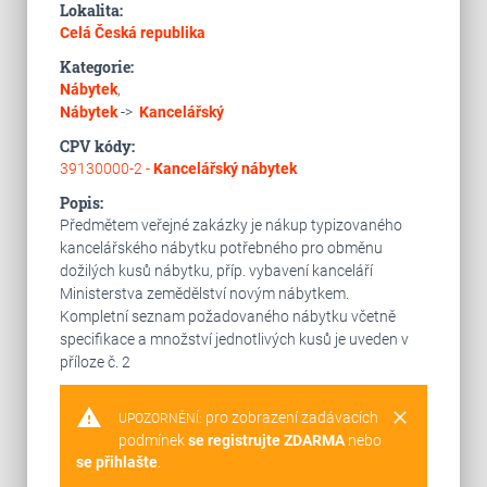
Lokalita:
Celá Česká republika
Kategorie:
Nábytek
,
Nábytek
->
Kancelářský
CPV kódy:
39130000-2 -
Kancelářský nábytek
Popis:
Předmětem veřejné zakázky je nákup typizovaného
kancelářského nábytku potřebného pro obměnu
dožilých kusů nábytku, příp. vybavení kanceláří
Ministerstva zemědělství novým nábytkem.
Kompletní seznam požadovaného nábytku včetně
specifikace a množství jednotlivých kusů je uveden v
příloze č. 2
warning
clear
pro zobrazení zadávacích
UPOZORNĚNÍ:
podmínek
se registrujte ZDARMA
nebo
se přihlašte
.