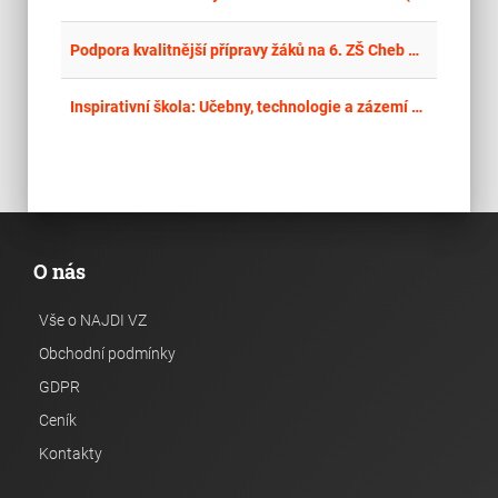
place
Cel
Podpora kvalitnější přípravy žáků na 6. ZŠ Cheb – dodávka pomůcek
place
Cel
Inspirativní škola: Učebny, technologie a zázemí pro každého žáka – dodávky II. – Část 1: IT vybavení
O nás
Vše o NAJDI VZ
Obchodní podmínky
GDPR
Ceník
Kontakty