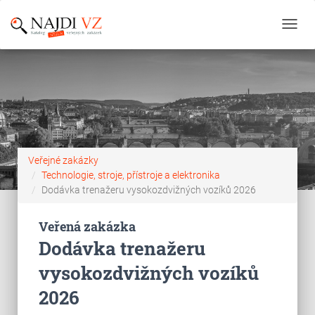
Toggl
navig
Veřejné zakázky
Technologie, stroje, přístroje a elektronika
Dodávka trenažeru vysokozdvižných vozíků 2026
Veřená zakázka
Dodávka trenažeru
vysokozdvižných vozíků
2026