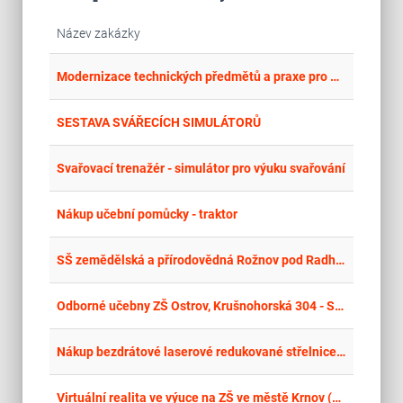
Název zakázky
place
Plz
Modernizace technických předmětů a praxe pro GaSOŠ Plasy (2. vyhlášení)
place
Cel
SESTAVA SVÁŘECÍCH SIMULÁTORŮ
place
Cel
Svařovací trenažér - simulátor pro výuku svařování
place
Cel
Nákup učební pomůcky - traktor
place
Cel
SŠ zemědělská a přírodovědná Rožnov pod Radhoštěm - nákup simulátoru
place
Cel
Odborné učebny ZŠ Ostrov, Krušnohorská 304 - Snoezelen
place
Cel
Nákup bezdrátové laserové redukované střelnice s osmi terčovými jednotkami k zabezpečení akcí POKOS (střelecké soutěže, branné dny apod.)
place
Cel
Virtuální realita ve výuce na ZŠ ve městě Krnov (pomůcky)