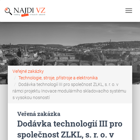
Toggl
navig
Veřejné zakázky
Technologie, stroje, přístroje a elektronika
Dodávka technologií III pro společnost ZLKL, s. r. o. v
rámci projektu Inovace modulárního skladovacího systému
s vysokou nosností
Veřená zakázka
Dodávka technologií III pro
společnost ZLKL, s. r. o. v