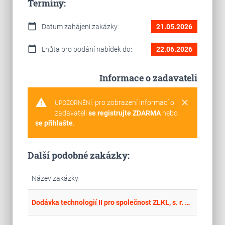
Termíny:
calendar_today
Datum zahájení zakázky:
21.05.2026
calendar_today
Lhůta pro podání nabídek do:
22.06.2026
Informace o zadavateli
warning
clear
pro zobrazení informací o
UPOZORNĚNÍ:
zadavateli
se registrujte ZDARMA
nebo
se přihlašte
.
Další podobné zakázky:
Název zakázky
place
Hla
Dodávka technologií II pro společnost ZLKL, s. r. o. v rámci projektu Inovace modulárního skladovacího systému s vysokou nosností