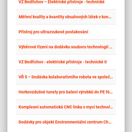
place
Cel
VZ Bedřichov – Elektrické přístroje - technické
place
Hla
Měření kvality a kvantity obsahových látek v kondenzátech, zkapalněných plynech a suchém ledu
place
Cel
Přístroj pro ultrazvukové povlakování
place
Cel
Výběrové řízení na dodávku souboru technologií pro společnost KR – TOOLS s.r.o.
place
Cel
VZ Bedřichov - elektrické přístroje - technické II
place
Hla
VŘ 5 – Dodávka kolaborativního robota ve společnosti MS ProTech s.r.o.
place
Hla
Horkovzdušné tunely pro balení výrobků do PE fólie
place
Olo
Komplexní automatická CNC linka s mycí technologií
place
Cel
Dodávky pro objekt Environmentální centrum Chodov