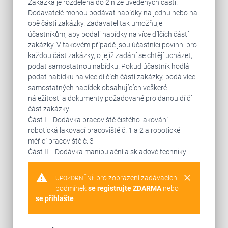
Zakázka je rozdělena do 2 níže uvedených částí.
Dodavatelé mohou podávat nabídky na jednu nebo na
obě části zakázky. Zadavatel tak umožňuje
účastníkům, aby podali nabídky na více dílčích částí
zakázky. V takovém případě jsou účastníci povinni pro
každou část zakázky, o jejíž zadání se chtějí ucházet,
podat samostatnou nabídku. Pokud účastník hodlá
podat nabídku na více dílčích částí zakázky, podá více
samostatných nabídek obsahujících veškeré
náležitosti a dokumenty požadované pro danou dílčí
část zakázky.
Část I. - Dodávka pracoviště čistého lakování –
robotická lakovací pracoviště č. 1 a 2 a robotické
měřicí pracoviště č. 3
Část II. - Dodávka manipulační a skladové techniky
warning
clear
pro zobrazení zadávacích
UPOZORNĚNÍ:
podmínek
se registrujte ZDARMA
nebo
se přihlašte
.