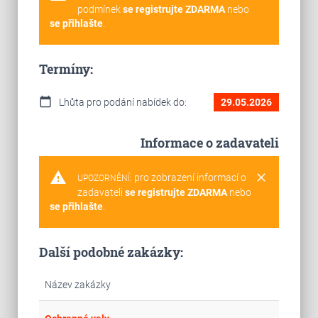
podmínek
se registrujte ZDARMA
nebo
se přihlašte
.
Termíny:
calendar_today
Lhůta pro podání nabídek do:
29.05.2026
Informace o zadavateli
warning
clear
pro zobrazení informací o
UPOZORNĚNÍ:
zadavateli
se registrujte ZDARMA
nebo
se přihlašte
.
Další podobné zakázky:
Název zakázky
Cel