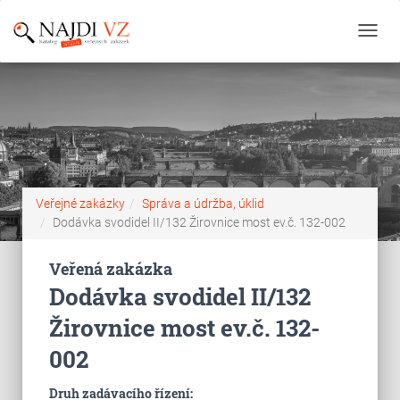
Toggl
navig
Veřejné zakázky
Správa a údržba, úklid
Dodávka svodidel II/132 Žirovnice most ev.č. 132-002
Veřená zakázka
Dodávka svodidel II/132
Žirovnice most ev.č. 132-
002
Druh zadávacího řízení: