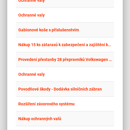
place
Ochranné valy
place
Cel
Ochranné valy
place
Cel
Gabionové koše s příslušenstvím
place
Cel
Nákup 15 ks zátarasů k zabezpečení a zajištění kontrolních bodů při bojové a mobilizační pohotovosti
place
Cel
Provedení přestavby 28 přepravníků Volkswagen Crafter II
place
Cel
Ochranné valy
place
Mor
Povodňové škody - Dodávka silničních zábran
place
Cel
Rozšíření závorového systému
place
Cel
Nákup ochranných valů