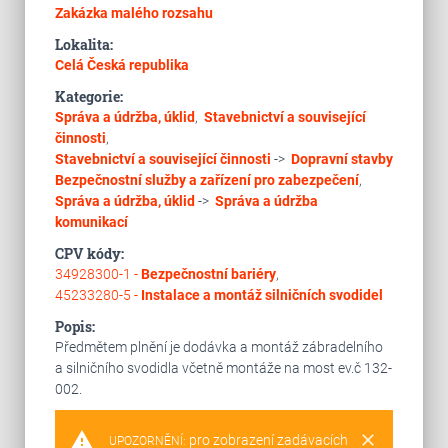
Zakázka malého rozsahu
Lokalita:
Celá Česká republika
Kategorie:
Správa a údržba, úklid
,
Stavebnictví a související
činnosti
,
Stavebnictví a související činnosti
->
Dopravní stavby
Bezpečnostní služby a zařízení pro zabezpečení
,
Správa a údržba, úklid
->
Správa a údržba
komunikací
CPV kódy:
34928300-1 -
Bezpečnostní bariéry
,
45233280-5 -
Instalace a montáž silničních svodidel
Popis:
Předmětem plnění je dodávka a montáž zábradelního
a silničního svodidla včetně montáže na most ev.č 132-
002.
warning
clear
pro zobrazení zadávacích
UPOZORNĚNÍ: