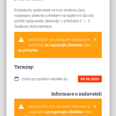
Požadavky zadavatele na tuto dodávku jsou
rozepsány obecně s ohledem na objektivní důvody
potřeb zadavatele; detailněji i v přílohách č. 1 - 5
Zadávací dokumentace.
warning
clear
pro zobrazení zadávacích
UPOZORNĚNÍ:
podmínek
se registrujte ZDARMA
nebo
se přihlašte
.
Termíny:
calendar_today
Lhůta pro podání nabídek do:
09.06.2026
Informace o zadavateli
warning
clear
pro zobrazení informací o
UPOZORNĚNÍ:
zadavateli
se registrujte ZDARMA
nebo