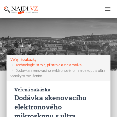
Toggl
navig
Veřejné zakázky
Technologie, stroje, přístroje a elektronika
Dodávka skenovacího elektronového mikroskopu s ultra
vysokým rozlišením
Veřená zakázka
Dodávka skenovacího
elektronového
mikroskopu s ultra