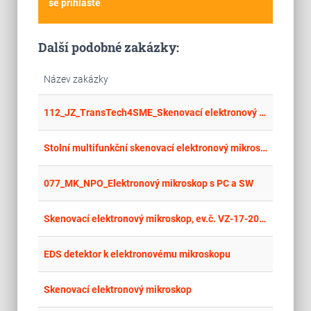
se přihlašte
.
Další podobné zakázky:
Název zakázky
place
Cel
112_JZ_TransTech4SME_Skenovací elektronový mikroskop s ultravysokým rozlišením, xenonovým plasmovým fokusovaným iontovým svazkem a mikroanalytickými detektory
place
Cel
Stolní multifunkční skenovací elektronový mikroskop
place
Cel
077_MK_NPO_Elektronový mikroskop s PC a SW
place
Cel
Skenovací elektronový mikroskop, ev.č. VZ-17-2024
place
Cel
EDS detektor k elektronovému mikroskopu
place
Cel
Skenovací elektronový mikroskop