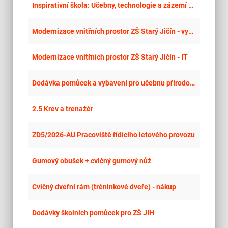
place
Cel
Inspirativní škola: Učebny, technologie a zázemí pro každého žáka – dodávky
place
Mor
Modernizace vnitřních prostor ZŠ Starý Jičín - vybavení
place
Mor
Modernizace vnitřních prostor ZŠ Starý Jičín - IT
place
Cel
Dodávka pomůcek a vybavení pro učebnu přírodopisu
place
Cel
2.5 Krev a trenažér
place
Cel
ZD5/2026-AU Pracoviště řídícího letového provozu
place
Cel
Gumový obušek + cvičný gumový nůž
place
Cel
Cvičný dveřní rám (tréninkové dveře) - nákup
place
Cel
Dodávky školních pomůcek pro ZŠ JIH