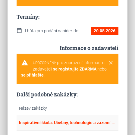
Termíny:
calendar_today
Lhůta pro podání nabídek do:
20.05.2026
Informace o zadavateli
warning
clear
pro zobrazení informací o
UPOZORNĚNÍ:
zadavateli
se registrujte ZDARMA
nebo
se přihlašte
.
Další podobné zakázky:
Název zakázky
place
Cel
Inspirativní škola: Učebny, technologie a zázemí pro každého žáka – dodávky – Část 1: IT vybavení