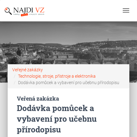
Toggl
navig
Veřejné zakázky
Technologie, stroje, přístroje a elektronika
Dodávka pomůcek a vybavení pro učebnu přírodopisu
Veřená zakázka
Dodávka pomůcek a
vybavení pro učebnu
přírodopisu