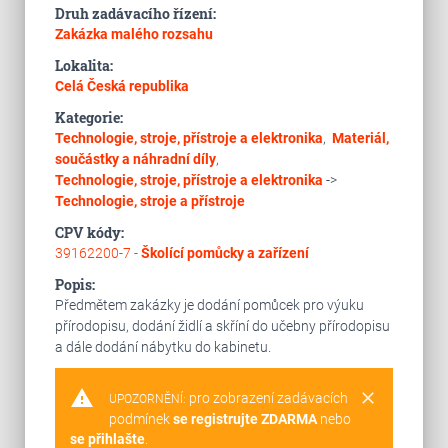
Druh zadávacího řízení:
Zakázka malého rozsahu
Lokalita:
Celá Česká republika
Kategorie:
Technologie, stroje, přístroje a elektronika
,
Materiál,
součástky a náhradní díly
,
Technologie, stroje, přístroje a elektronika
->
Technologie, stroje a přístroje
CPV kódy:
39162200-7 -
Školící pomůcky a zařízení
Popis:
Předmětem zakázky je dodání pomůcek pro výuku
přírodopisu, dodání židlí a skříní do učebny přírodopisu
a dále dodání nábytku do kabinetu.
warning
clear
pro zobrazení zadávacích
UPOZORNĚNÍ:
podmínek
se registrujte ZDARMA
nebo
se přihlašte
.