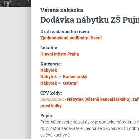
Veřená zakázka
Dodávka nábytku ZŠ Puj
Druh zadávacího řízení:
Zjednodušené podlimitní řízení
Lokalita:
Hlavní město Praha
Kategorie:
Nábytek
,
Nábytek
->
Kancelářský
Nábytek
->
Ostatní
CPV kódy:
39000000-2 -
Nábytek (včetně kancelářského), zaří
prostředky
Popis:
Předmětem veřejné zakázky je dodávka nábytku a in
do prostor zadavatele. Jedná se o vybavení tří odbo
cvičné kuchyně.