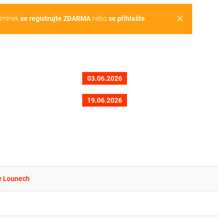
clear
dmínek
se registrujte ZDARMA
nebo
se přihlašte
.
03.06.2026
19.06.2026
v Lounech