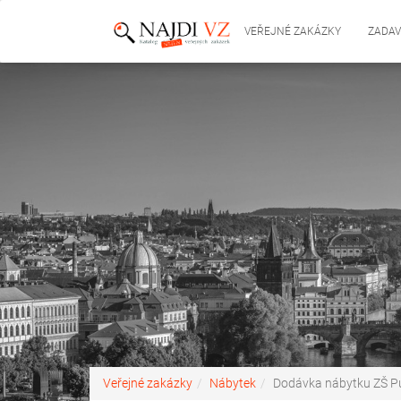
VEŘEJNÉ ZAKÁZKY
ZADAV
Veřejné zakázky
Nábytek
Dodávka nábytku ZŠ P