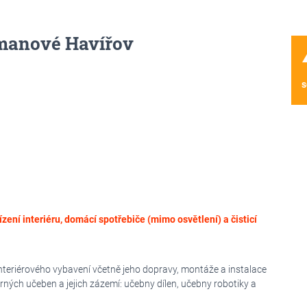
manové Havířov
wa
s
zení interiéru, domácí spotřebiče (mimo osvětlení) a čisticí
teriérového vybavení včetně jeho dopravy, montáže a instalace
rných učeben a jejich zázemí: učebny dílen, učebny robotiky a