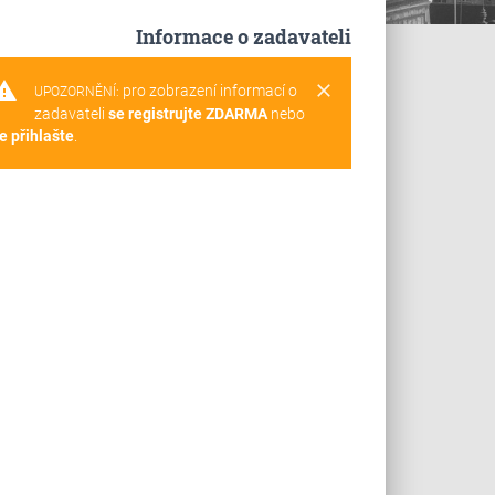
Informace o zadavateli
rning
clear
pro zobrazení informací o
UPOZORNĚNÍ:
zadavateli
se registrujte ZDARMA
nebo
e přihlašte
.