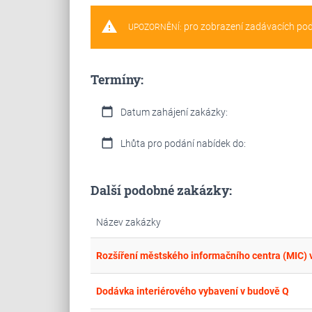
warning
pro zobrazení zadávacích po
UPOZORNĚNÍ:
Termíny:
calendar_today
Datum zahájení zakázky:
calendar_today
Lhůta pro podání nabídek do:
Další podobné zakázky:
Název zakázky
Rozšíření městského informačního centra (MIC) 
Dodávka interiérového vybavení v budově Q