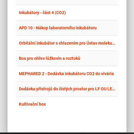
place
Cel
Inkubátory - část 4 (CO2)
place
Cel
APD 10 - Nákup laboratorního inkubátoru
place
Cel
Orbitální inkubátor s chlazením pro Ústav molekulární farmacie
place
Cel
Box pro ohřev lůžkovin a roztoků
place
Cel
MEPHARED 2 - Dodávka inkubátoru CO2 do vivária
place
Cel
Dodávka přístrojů do čistých prostor pro LF OU LERCO
place
Cel
Kultivační box