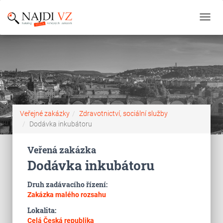
Toggl
navig
Veřejné zakázky
Zdravotnictví, sociální služby
Dodávka inkubátoru
Veřená zakázka
Dodávka inkubátoru
Druh zadávacího řízení:
Zakázka malého rozsahu
Lokalita:
Celá Česká republika