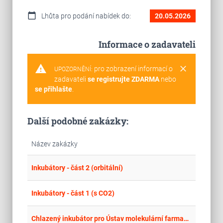
calendar_today
Lhůta pro podání nabídek do:
20.05.2026
Informace o zadavateli
warning
clear
pro zobrazení informací o
UPOZORNĚNÍ:
zadavateli
se registrujte ZDARMA
nebo
se přihlašte
.
Další podobné zakázky:
Název zakázky
place
Cel
Inkubátory - část 2 (orbitální)
place
Cel
Inkubátory - část 1 (s CO2)
place
Cel
Chlazený inkubátor pro Ústav molekulární farmacie