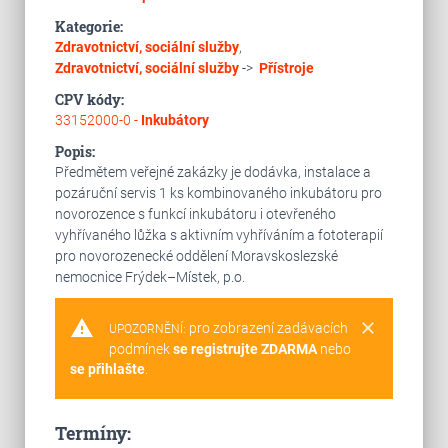
Kategorie:
Zdravotnictví, sociální služby
,
Zdravotnictví, sociální služby
->
Přístroje
CPV kódy:
33152000-0 -
Inkubátory
Popis:
Předmětem veřejné zakázky je dodávka, instalace a
pozáruční servis 1 ks kombinovaného inkubátoru pro
novorozence s funkcí inkubátoru i otevřeného
vyhřívaného lůžka s aktivním vyhříváním a fototerapií
pro novorozenecké oddělení Moravskoslezské
nemocnice Frýdek–Místek, p.o.
warning
clear
pro zobrazení zadávacích
UPOZORNĚNÍ:
podmínek
se registrujte ZDARMA
nebo
se přihlašte
.
Termíny: