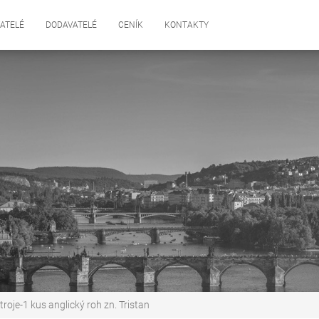
ATELÉ
DODAVATELÉ
CENÍK
KONTAKTY
oje-1 kus anglický roh zn. Tristan