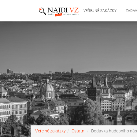
VEŘEJNÉ ZAKÁZKY
ZADAV
Veřejné zakázky
Ostatní
Dodávka hudebního nástr