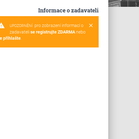
Informace o zadavateli
rning
clear
pro zobrazení informací o
UPOZORNĚNÍ:
zadavateli
se registrujte ZDARMA
nebo
e přihlašte
.