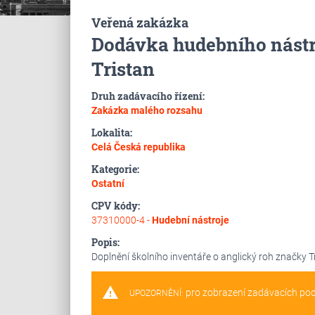
Veřená zakázka
Dodávka hudebního nástro
Tristan
Druh zadávacího řízení:
Zakázka malého rozsahu
Lokalita:
Celá Česká republika
Kategorie:
Ostatní
CPV kódy:
37310000-4 -
Hudební nástroje
Popis:
Doplnění školního inventáře o anglický roh značky T
warning
pro zobrazení zadávacích po
UPOZORNĚNÍ: