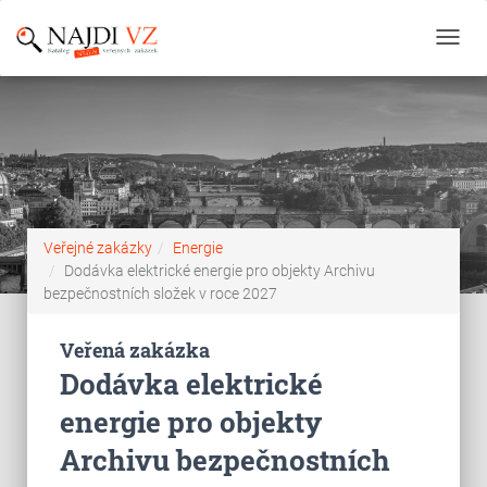
Toggl
navig
Veřejné zakázky
Energie
Dodávka elektrické energie pro objekty Archivu
bezpečnostních složek v roce 2027
Veřená zakázka
Dodávka elektrické
energie pro objekty
Archivu bezpečnostních