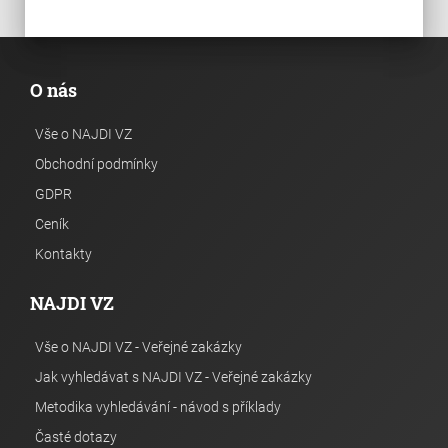
O nás
Vše o NAJDI VZ
Obchodní podmínky
GDPR
Ceník
Kontakty
NAJDI VZ
Vše o NAJDI VZ - Veřejné zakázky
Jak vyhledávat s NAJDI VZ - Veřejné zakázky
Metodika vyhledávání - návod s příklady
Časté dotazy