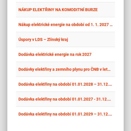
place
Olo
NÁKUP ELEKTŘINY NA KOMODITNÍ BURZE
place
Cel
Nákup elektrické energie na období od 1. 1. 2027 do 31. 12. 2028
place
Cel
Úspory v LDS – Zlínský kraj
place
Cel
Dodávka elektrické energie na rok 2027
place
Cel
Dodávky elektřiny a zemního plynu pro ČNB v letech 2027 – 2028
place
Hla
Dodávka elektřiny na období 01.01.2028 – 31.12.2028
place
Hla
Dodávka elektřiny na období 01.01.2027 - 31.12.2027
place
Hla
Dodávka elektřiny na období 01.01.2029 – 31.12.2029