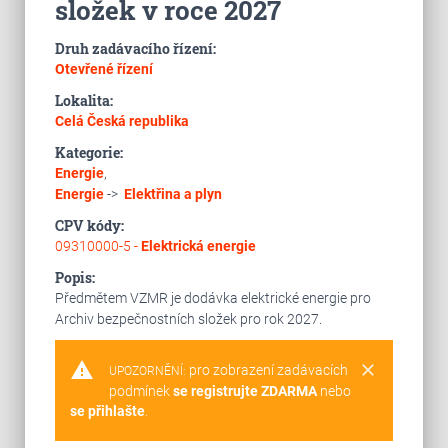
složek v roce 2027
Druh zadávacího řízení:
Otevřené řízení
Lokalita:
Celá Česká republika
Kategorie:
Energie
,
Energie
->
Elektřina a plyn
CPV kódy:
09310000-5 -
Elektrická energie
Popis:
Předmětem VZMR je dodávka elektrické energie pro
Archiv bezpečnostních složek pro rok 2027.
warning
clear
pro zobrazení zadávacích
UPOZORNĚNÍ:
podmínek
se registrujte ZDARMA
nebo
se přihlašte
.