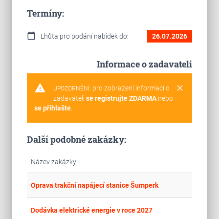
Termíny:
calendar_today
Lhůta pro podání nabídek do:
26.07.2026
Informace o zadavateli
warning
clear
pro zobrazení informací o
UPOZORNĚNÍ:
zadavateli
se registrujte ZDARMA
nebo
se přihlašte
.
Další podobné zakázky:
Název zakázky
place
Cel
Oprava trakční napájecí stanice Šumperk
place
Cel
Dodávka elektrické energie v roce 2027