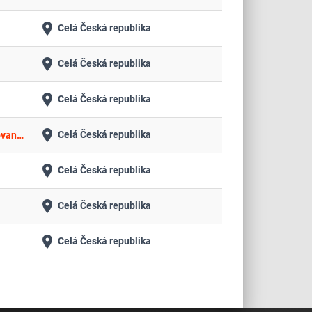
place
Celá Česká republika
place
Celá Česká republika
place
Celá Česká republika
place
Celá Česká republika
Dodávka a montáž omezovače výšky vodní hladiny u středotlakého kotle VSP 6,5 III a servisní zabezpečení všech instalovaných omezovačů v kotelně
place
Celá Česká republika
place
Celá Česká republika
place
Celá Česká republika