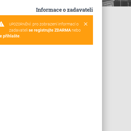
Informace o zadavateli
rning
clear
pro zobrazení informací o
UPOZORNĚNÍ:
zadavateli
se registrujte ZDARMA
nebo
e přihlašte
.