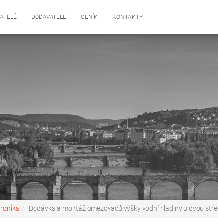
ATELÉ
DODAVATELÉ
CENÍK
KONTAKTY
tronika
Dodávka a montáž omezovačů výšky vodní hladiny u dvou střed