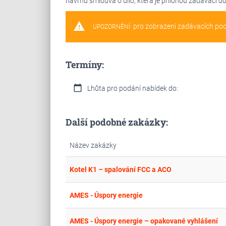
návrhu smlouva o dílo, která je přílohou zadávací d
warning
pro zobrazení zadávacích po
UPOZORNĚNÍ:
Termíny:
calendar_today
Lhůta pro podání nabídek do:
Další podobné zakázky:
Název zakázky
Kotel K1 – spalování FCC a ACO
AMES - Úspory energie
AMES - Úspory energie – opakované vyhlášení