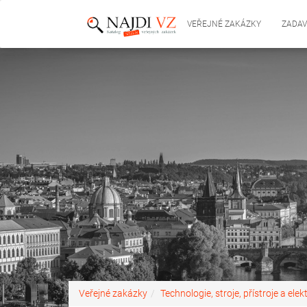
VEŘEJNÉ ZAKÁZKY
ZADAV
Veřejné zakázky
Technologie, stroje, přístroje a elek