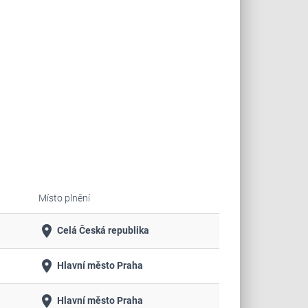
Místo plnění
place
Celá Česká republika
place
Hlavní město Praha
place
Hlavní město Praha