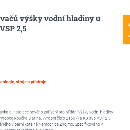
ačů výšky vodní hladiny u
wa
 VSP 2,5
s
nologie, stroje a přístroje
ka a instalace nového zařízení pro hlídání výšky vodní hladiny
výrobce Roučka Slatina, výrobní číslo 21607) a K3 (typ VSP 2,5,
těného v parní kotelně Nemocnice Znojmo. Specifikováno v