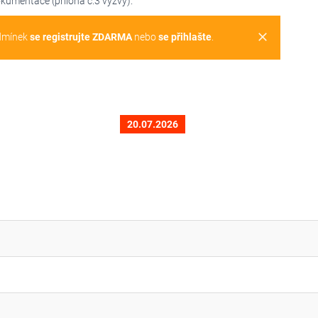
okumentace (příloha č.3 výzvy).
clear
dmínek
se registrujte ZDARMA
nebo
se přihlašte
.
20.07.2026