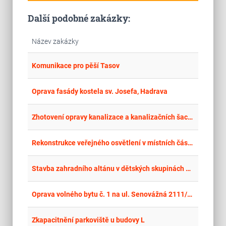
Další podobné zakázky:
Název zakázky
place
Cel
Komunikace pro pěší Tasov
place
Cel
Oprava fasády kostela sv. Josefa, Hadrava
place
Cel
Zhotovení opravy kanalizace a kanalizačních šachtic u budovy D
place
Cel
Rekonstrukce veřejného osvětlení v místních částech Mostkov, Bedřichov, Třemešek, Václavov
place
Cel
Stavba zahradního altánu v dětských skupinách Jakutská 1162/4, Praha 10 - Vršovice
place
Cel
Oprava volného bytu č. 1 na ul. Senovážná 2111/9 v Moravské Ostravě a Přívoze
place
Cel
Zkapacitnění parkoviště u budovy L