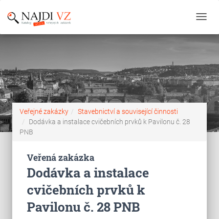
Toggl
navig
Veřejné zakázky
Stavebnictví a související činnosti
Dodávka a instalace cvičebních prvků k Pavilonu č. 28
PNB
Veřená zakázka
Dodávka a instalace
cvičebních prvků k
Pavilonu č. 28 PNB