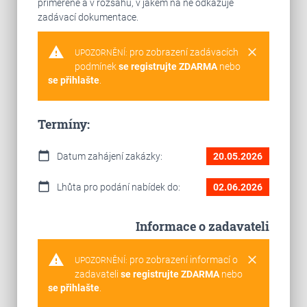
přiměřeně a v rozsahu, v jakém na ně odkazuje
zadávací dokumentace.
warning
clear
pro zobrazení zadávacích
UPOZORNĚNÍ:
podmínek
se registrujte ZDARMA
nebo
se přihlašte
.
Termíny:
calendar_today
Datum zahájení zakázky:
20.05.2026
calendar_today
Lhůta pro podání nabídek do:
02.06.2026
Informace o zadavateli
warning
clear
pro zobrazení informací o
UPOZORNĚNÍ:
zadavateli
se registrujte ZDARMA
nebo
se přihlašte
.