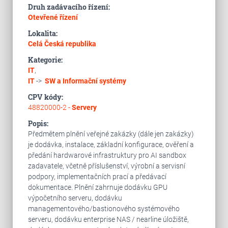
Druh zadávacího řízení:
Otevřené řízení
Lokalita:
Celá Česká republika
Kategorie:
IT
,
IT
->
SW a Informační systémy
CPV kódy:
48820000-2 -
Servery
Popis:
Předmětem plnění veřejné zakázky (dále jen zakázky)
je dodávka, instalace, základní konfigurace, ověření a
předání hardwarové infrastruktury pro AI sandbox
zadavatele, včetně příslušenství, výrobní a servisní
podpory, implementačních prací a předávací
dokumentace. Plnění zahrnuje dodávku GPU
výpočetního serveru, dodávku
managementového/bastionového systémového
serveru, dodávku enterprise NAS / nearline úložiště,