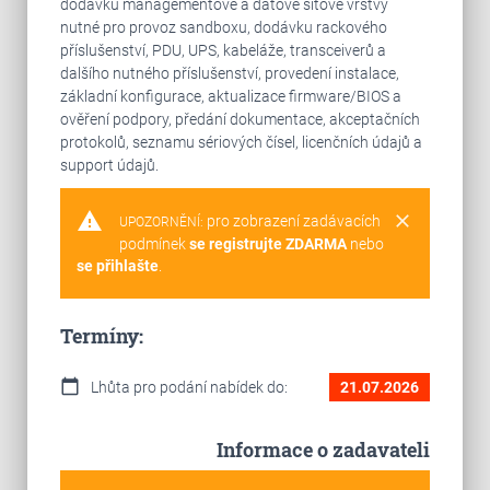
dodávku managementové a datové síťové vrstvy
nutné pro provoz sandboxu, dodávku rackového
příslušenství, PDU, UPS, kabeláže, transceiverů a
dalšího nutného příslušenství, provedení instalace,
základní konfigurace, aktualizace firmware/BIOS a
ověření podpory, předání dokumentace, akceptačních
protokolů, seznamu sériových čísel, licenčních údajů a
support údajů.
warning
clear
pro zobrazení zadávacích
UPOZORNĚNÍ:
podmínek
se registrujte ZDARMA
nebo
se přihlašte
.
Termíny:
calendar_today
Lhůta pro podání nabídek do:
21.07.2026
Informace o zadavateli