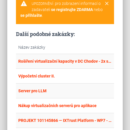
warning
clear
pro zobrazení informací o
UPOZORNĚNÍ:
zadavateli
se registrujte ZDARMA
nebo
se přihlašte
.
Další podobné zakázky:
Název zakázky
place
Cel
Rošíření virtualizační kapacity v DC Chodov - 2x server
place
Cel
Výpočetní cluster II.
place
Cel
Server pro LLM
place
Cel
Nákup virtualizačních serverů pro aplikace
place
Cel
PROJEKT 101145866 — IXTrust Platform - WP7 - Dodávka bezpečnostní IT infrastruktury