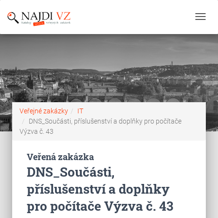
Toggl
navig
Veřejné zakázky
IT
DNS_Součásti, příslušenství a doplňky pro počítače
Výzva č. 43
Veřená zakázka
DNS_Součásti,
příslušenství a doplňky
pro počítače Výzva č. 43