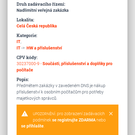
Druh zadávacího řízení:
Nadlimitní veřejná zakázka
Lokalita:
Celá Česká republika
Kategorie:
IT
,
IT
->
HW a příslušenství
CPV kódy:
30237000-9 -
Součásti, příslušenství a doplňky pro
počítače
Popis:
Předmětem zakázky v zavedeném DNS je nákup
příslušenství k osobním počítačům pro potřeby
majetkových správců.
warning
clear
pro zobrazení zadávacích
UPOZORNĚNÍ:
podmínek
se registrujte ZDARMA
nebo
se přihlašte
.