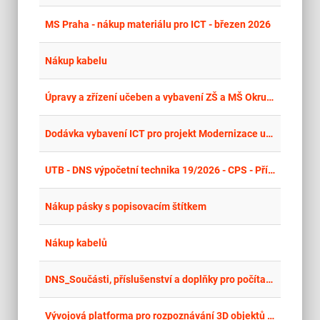
place
Cel
MS Praha - nákup materiálu pro ICT - březen 2026
place
Cel
Nákup kabelu
place
Cel
Úpravy a zřízení učeben a vybavení ZŠ a MŠ Okružní 57, Aš – část: IT vybavení
place
Cel
Dodávka vybavení ICT pro projekt Modernizace učeben VOŠ a SPŠE Plzeň opakované vyhlášení Část 1 - ICT
place
Cel
UTB - DNS výpočetní technika 19/2026 - CPS - Příslušenství k výpočetní technice
place
Cel
Nákup pásky s popisovacím štítkem
place
Cel
Nákup kabelů
place
Cel
DNS_Součásti, příslušenství a doplňky pro počítače Výzva č. 42
place
Cel
Vývojová platforma pro rozpoznávání 3D objektů a obrazů