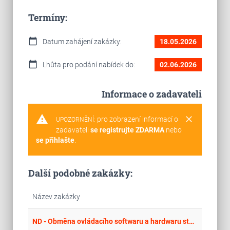
Termíny:
calendar_today
Datum zahájení zakázky:
18.05.2026
calendar_today
Lhůta pro podání nabídek do:
02.06.2026
Informace o zadavateli
warning
clear
pro zobrazení informací o
UPOZORNĚNÍ:
zadavateli
se registrujte ZDARMA
nebo
se přihlašte
.
Další podobné zakázky:
Název zakázky
place
Cel
ND - Obměna ovládacího softwaru a hardwaru stolů orchestru ve Stavovském divadle