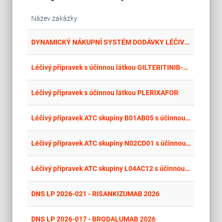
Název zakázky
place
Cel
DYNAMICKÝ NÁKUPNÍ SYSTÉM DODÁVKY LÉČIVÝCH PŘÍPRAVKŮ S ELEKTRONICKÝM KATALOGEM
place
Cel
Léčivý přípravek s účinnou látkou GILTERITINIB-FUMARÁT
place
Cel
Léčivý přípravek s účinnou látkou PLERIXAFOR
place
Cel
Léčivý přípravek ATC skupiny B01AB05 s účinnou látkou ENOXAPARIN
place
Cel
Léčivý přípravek ATC skupiny N02CD01 s účinnou látkou ERENUMAB
place
Cel
Léčivý přípravek ATC skupiny L04AC12 s účinnou látkou BRODALUMAB
place
Cel
DNS LP 2026-021 - RISANKIZUMAB 2026
place
Cel
DNS LP 2026-017 - BRODALUMAB 2026