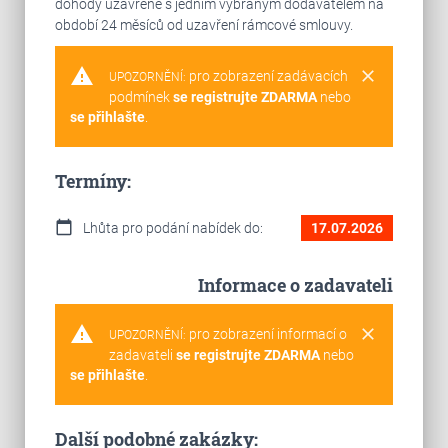
dohody uzavřené s jedním vybraným dodavatelem na
období 24 měsíců od uzavření rámcové smlouvy.
warning
clear
pro zobrazení zadávacích
UPOZORNĚNÍ:
podmínek
se registrujte ZDARMA
nebo
se přihlašte
.
Termíny:
calendar_today
Lhůta pro podání nabídek do:
17.07.2026
Informace o zadavateli
warning
clear
pro zobrazení informací o
UPOZORNĚNÍ:
zadavateli
se registrujte ZDARMA
nebo
se přihlašte
.
Další podobné zakázky: