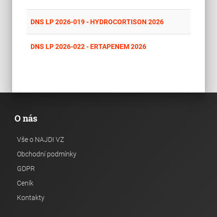
place
Cel
DNS LP 2026-019 - HYDROCORTISON 2026
place
Cel
DNS LP 2026-022 - ERTAPENEM 2026
O nás
Vše o NAJDI VZ
Obchodní podmínky
GDPR
Ceník
Kontakty