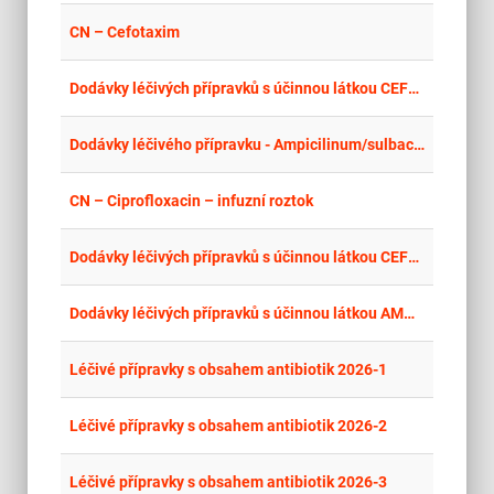
place
Cel
CN – Cefotaxim
place
Cel
Dodávky léčivých přípravků s účinnou látkou CEFEPIM 2026
place
Cel
Dodávky léčivého přípravku - Ampicilinum/sulbactamum
place
Cel
CN – Ciprofloxacin – infuzní roztok
place
Cel
Dodávky léčivých přípravků s účinnou látkou CEFOTAXIM 2026
place
Cel
Dodávky léčivých přípravků s účinnou látkou AMOXICILIN parenterální forma 2026
place
Cel
Léčivé přípravky s obsahem antibiotik 2026-1
place
Cel
Léčivé přípravky s obsahem antibiotik 2026-2
place
Cel
Léčivé přípravky s obsahem antibiotik 2026-3