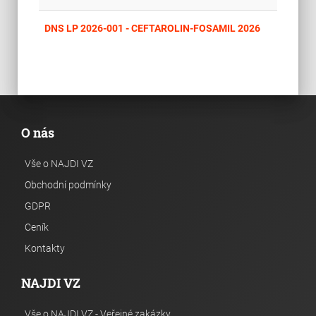
place
Cel
DNS LP 2026-001 - CEFTAROLIN-FOSAMIL 2026
O nás
Vše o NAJDI VZ
Obchodní podmínky
GDPR
Ceník
Kontakty
NAJDI VZ
Vše o NAJDI VZ - Veřejné zakázky