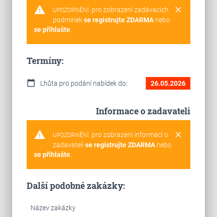
warning
clear
pro zobrazení zadávacích
UPOZORNĚNÍ:
podmínek
se registrujte ZDARMA
nebo
se přihlašte
.
Termíny:
calendar_today
Lhůta pro podání nabídek do:
26.05.2026
Informace o zadavateli
warning
clear
pro zobrazení informací o
UPOZORNĚNÍ:
zadavateli
se registrujte ZDARMA
nebo
se přihlašte
.
Další podobné zakázky:
Název zakázky