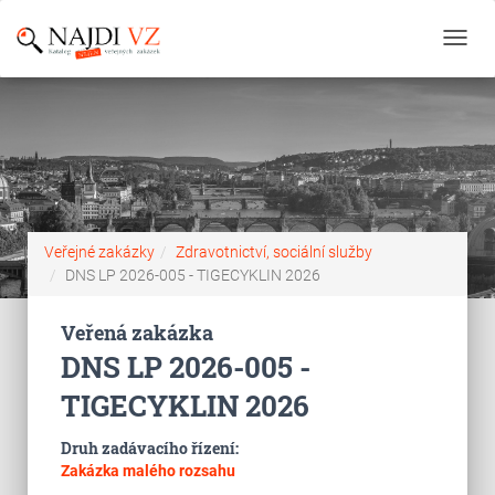
Toggl
navig
Veřejné zakázky
Zdravotnictví, sociální služby
DNS LP 2026-005 - TIGECYKLIN 2026
Veřená zakázka
DNS LP 2026-005 -
TIGECYKLIN 2026
Druh zadávacího řízení:
Zakázka malého rozsahu