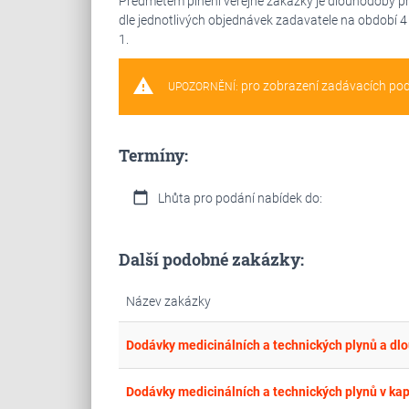
Předmětem plnění veřejné zakázky je dlouhodobý pr
dle jednotlivých objednávek zadavatele na období 4 l
1.
warning
pro zobrazení zadávacích po
UPOZORNĚNÍ:
Termíny:
calendar_today
Lhůta pro podání nabídek do:
Další podobné zakázky:
Název zakázky
Dodávky medicinálních a technických plynů v kap