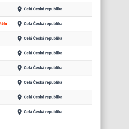
place
Celá Česká republika
place
Celá Česká republika
Dodávky medicinálních a ostatních plynů, pronájem zásobníků a tlakových lahví včetně poplatků a všech souvisejících nákladů pro nemocnice Plzeňského kraje
place
Celá Česká republika
place
Celá Česká republika
place
Celá Česká republika
place
Celá Česká republika
place
Celá Česká republika
place
Celá Česká republika