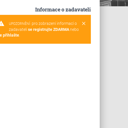
Informace o zadavateli
rning
clear
pro zobrazení informací o
UPOZORNĚNÍ:
zadavateli
se registrujte ZDARMA
nebo
e přihlašte
.