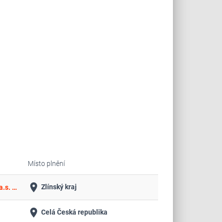
Místo plnění
place
Zlínský kraj
Dodávky medicinálních a technických plynů a dlouhodobý pronájem distribučních prostředků pro Vsetínskou nemocnici a.s. 2026 a násl.
place
Celá Česká republika