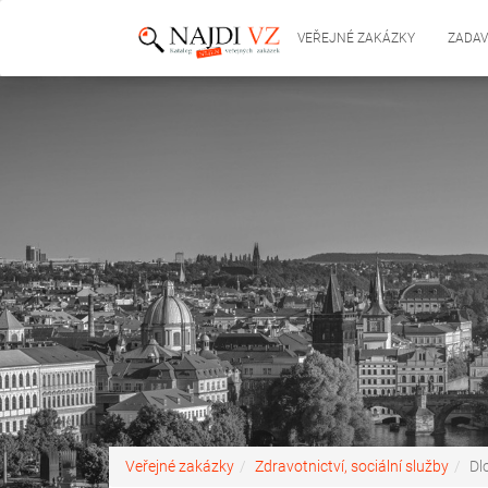
VEŘEJNÉ ZAKÁZKY
ZADAV
Veřejné zakázky
Zdravotnictví, sociální služby
Dl