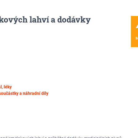
kových lahví a dodávky
wa
s
, léky
součástky a náhradní díly