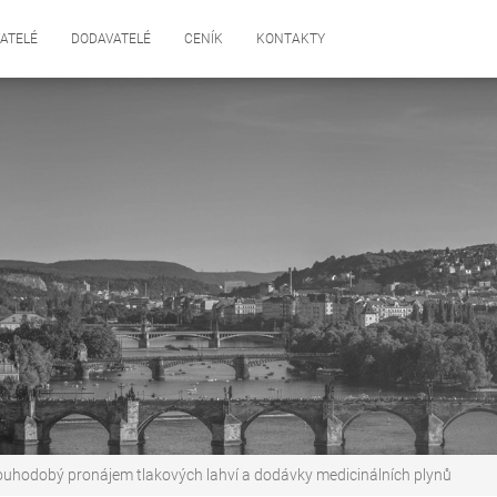
ATELÉ
DODAVATELÉ
CENÍK
KONTAKTY
ouhodobý pronájem tlakových lahví a dodávky medicinálních plynů