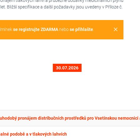
onájem tlakových lahví a průběžné dodávky medicinálních plynů
et. Bližší specifikace a další požadavky jsou uvedeny v Příloze č.
clear
dmínek
se registrujte ZDARMA
nebo
se přihlašte
.
30.07.2026
alné podobě a v tlakových lahvích