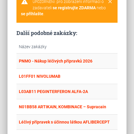
warning
clear
pro zobrazení informací o
UPOZORNĚNÍ:
zadavateli
se registrujte ZDARMA
nebo
se přihlašte
.
Další podobné zakázky:
Název zakázky
place
Cel
PNMO - Nákup léčivých přípravků 2026
place
Cel
L01FF01 NIVOLUMAB
place
Cel
L03AB11 PEGINTERFERON ALFA-2A
place
Cel
N01BB58 ARTIKAIN, KOMBINACE – Supracain
place
Cel
Léčivý přípravek s účinnou látkou AFLIBERCEPT