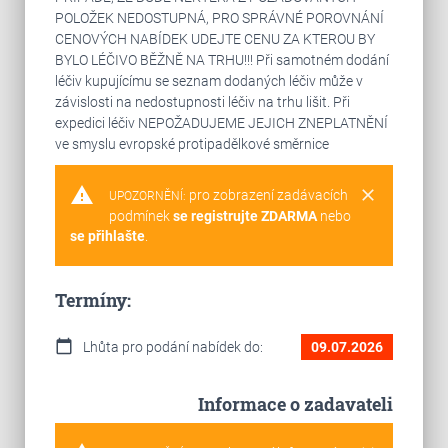
POLOŽEK NEDOSTUPNÁ, PRO SPRÁVNÉ POROVNÁNÍ
CENOVÝCH NABÍDEK UDEJTE CENU ZA KTEROU BY
BYLO LÉČIVO BĚŽNĚ NA TRHU!!! Při samotném dodání
léčiv kupujícímu se seznam dodaných léčiv může v
závislosti na nedostupnosti léčiv na trhu lišit. Při
expedici léčiv NEPOŽADUJEME JEJICH ZNEPLATNĚNÍ
ve smyslu evropské protipadělkové směrnice
warning
clear
pro zobrazení zadávacích
UPOZORNĚNÍ:
podmínek
se registrujte ZDARMA
nebo
se přihlašte
.
Termíny:
calendar_today
Lhůta pro podání nabídek do:
09.07.2026
Informace o zadavateli