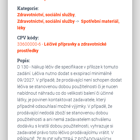
Kategorie:
Zdravotnictví, sociální služby
,
Zdravotnictví, sociální služby
->
Spotřební materiál,
léky
CPV kódy:
33600000-6 -
Léčivé přípravky a zdravotnické
prostředky
Popis:
D 130 - Nákup léčiv dle specifikace v příloze k tomuto
zadání. Léčiva nutno dodat s exspirací minimálně
09/2027. V případě, že prodávající není schopen dodat
léčiva se stanovenou dobou použitelnosti či je nucen
nabídnout náhradu co do velikosti balení či účinné
látky, je povinen kontaktovat zadavatele, který
případně odsouhlasí možné výjimky. V případě, že
prodávající nedodá zboží se stanovenou dobou
použitelnosti a ani nemá zadavatelem schválenu
dodávku s kratší dobou použitelnosti, vyhrazuje si
zadavatel právo toto léčivo prodávajícímu vrátit. V
PŘÍPADĚ, ŽE BUDE NĚKTERÁ Z POŽADOVANÝCH