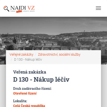
Toggl
navig
Veřejné zakázky
Zdravotnictví, sociální služby
D 130 - Nákup léčiv
Veřená zakázka
D 130 - Nákup léčiv
Druh zadávacího řízení:
Otevřené řízení
Lokalita:
Celá Česká republika