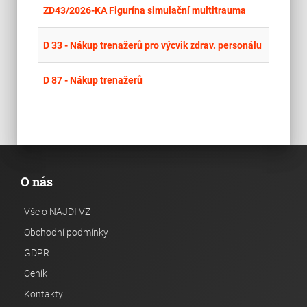
place
Cel
ZD43/2026-KA Figurína simulační multitrauma
place
Cel
D 33 - Nákup trenažerů pro výcvik zdrav. personálu
place
Cel
D 87 - Nákup trenažerů
O nás
Vše o NAJDI VZ
Obchodní podmínky
GDPR
Ceník
Kontakty