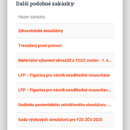
Další podobné zakázky:
Název zakázky
place
Cel
Zdravotnické simulátory
place
Cel
Trenažery první pomoci
place
Cel
Materiální vybavení obvazišť a TCCC center - 1. etapa
place
Cel
LFP – Figurína pro nácvik neodkladné resuscitace
place
Cel
LFP – Figurína pro nácvik neodkladné resuscitace - opakování
place
Cel
Dodávka pacientského celotělového simulátoru - dětský pacient
place
Cel
Sada výukových simulátorů pro FZS ZČU 2025