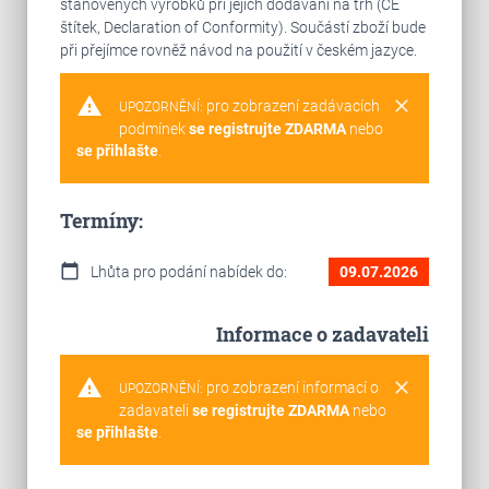
stanovených výrobků při jejich dodávání na trh (CE
štítek, Declaration of Conformity). Součástí zboží bude
při přejímce rovněž návod na použití v českém jazyce.
warning
clear
pro zobrazení zadávacích
UPOZORNĚNÍ:
podmínek
se registrujte ZDARMA
nebo
se přihlašte
.
Termíny:
calendar_today
Lhůta pro podání nabídek do:
09.07.2026
Informace o zadavateli
warning
clear
pro zobrazení informací o
UPOZORNĚNÍ:
zadavateli
se registrujte ZDARMA
nebo
se přihlašte
.