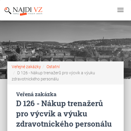
Toggl
navig
Veřejné zakázky
Ostatní
D 126 - Nákup trenažerů pro výcvik a výuku
zdravotnického personálu
Veřená zakázka
D 126 - Nákup trenažerů
pro výcvik a výuku
zdravotnického personálu