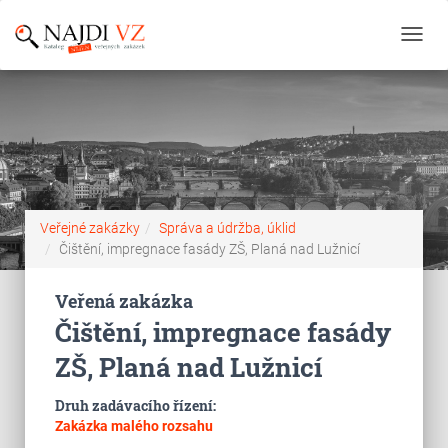
Toggl
navig
Veřejné zakázky
Správa a údržba, úklid
Čištění, impregnace fasády ZŠ, Planá nad Lužnicí
Veřená zakázka
Čištění, impregnace fasády
ZŠ, Planá nad Lužnicí
Druh zadávacího řízení:
Zakázka malého rozsahu