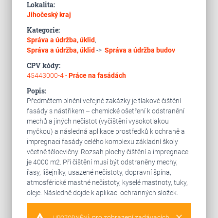
Lokalita:
Jihočeský kraj
Kategorie:
Správa a údržba, úklid
,
Správa a údržba, úklid
->
Správa a údržba budov
CPV kódy:
45443000-4 -
Práce na fasádách
Popis:
Předmětem plnění veřejné zakázky je tlakové čištění
fasády s nástřikem – chemické ošetření k odstranění
mechů a jiných nečistot (vyčištění vysokotlakou
myčkou) a následná aplikace prostředků k ochraně a
impregnaci fasády celého komplexu základní školy
včetně tělocvičny. Rozsah plochy čištění a impregnace
je 4000 m2. Při čištění musí být odstraněny mechy,
řasy, lišejníky, usazené nečistoty, dopravní špína,
atmosférické mastné nečistoty, kyselé mastnoty, tuky,
oleje. Následně dojde k aplikaci ochranných složek.
warning
clear
pro zobrazení zadávacích