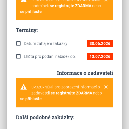
UPOZORNĚNÍ:
podmínek
se registrujte ZDARMA
nebo
se přihlašte
.
Termíny:
calendar_today
Datum zahájení zakázky:
30.06.2026
calendar_today
Lhůta pro podání nabídek do:
13.07.2026
Informace o zadavateli
warning
clear
pro zobrazení informací o
UPOZORNĚNÍ:
zadavateli
se registrujte ZDARMA
nebo
se přihlašte
.
Další podobné zakázky: