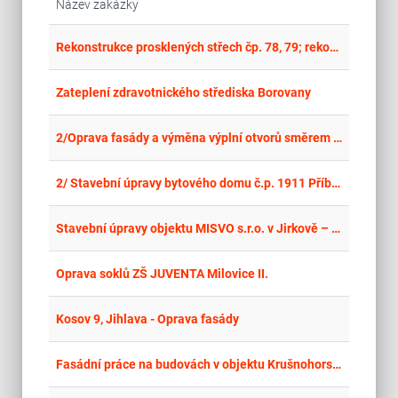
Název zakázky
place
Cel
Rekonstrukce prosklených střech čp. 78, 79; rekonstrukce dřevěné fasády čp. 77, 78
place
Hla
Zateplení zdravotnického střediska Borovany
place
Cel
2/Oprava fasády a výměna výplní otvorů směrem do ulice Teplická -SO 01
place
Cel
2/ Stavební úpravy bytového domu č.p. 1911 Příbramská ulice, Děčín IV – Podmokly
place
Hla
Stavební úpravy objektu MISVO s.r.o. v Jirkově – zateplení obálky budovy a výměna výplní otvorů
place
Cel
Oprava soklů ZŠ JUVENTA Milovice II.
place
Cel
Kosov 9, Jihlava - Oprava fasády
place
Cel
Fasádní práce na budovách v objektu Krušnohorské polikliniky s.r.o.