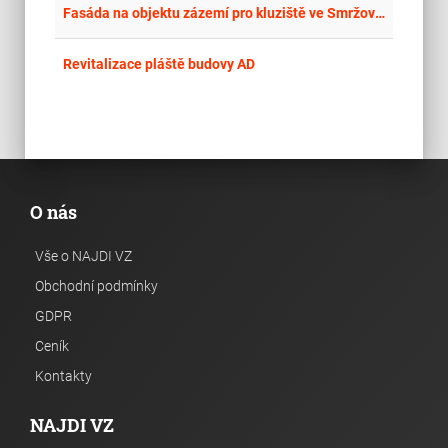
place
Cel
Fasáda na objektu zázemí pro kluziště ve Smržovce
place
Cel
Revitalizace pláště budovy AD
O nás
Vše o NAJDI VZ
Obchodní podmínky
GDPR
Ceník
Kontakty
NAJDI VZ