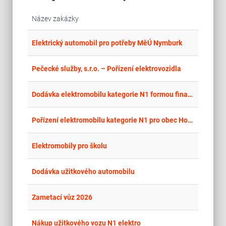
Název zakázky
place
Cel
Elektrický automobil pro potřeby MěÚ Nymburk
place
Cel
Pečecké služby, s.r.o. – Pořízení elektrovozidla
place
Cel
Dodávka elektromobilu kategorie N1 formou finančního leasingu
place
Hla
Pořízení elektromobilu kategorie N1 pro obec Hovorany
place
Cel
Elektromobily pro školu
place
Cel
Dodávka užitkového automobilu
place
Cel
Zametací vůz 2026
place
Hla
Nákup užitkového vozu N1 elektro