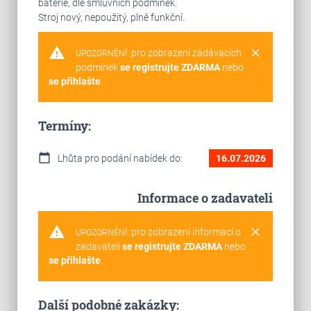
baterie, dle smluvních podmínek.
Stroj nový, nepoužitý, plně funkční.
warning
clear
pro zobrazení zadávacích
UPOZORNĚNÍ:
podmínek
se registrujte ZDARMA
nebo
se přihlašte
.
Termíny:
calendar_today
Lhůta pro podání nabídek do:
16.07.2026
Informace o zadavateli
warning
clear
pro zobrazení informací o
UPOZORNĚNÍ:
zadavateli
se registrujte ZDARMA
nebo
se přihlašte
.
Další podobné zakázky: