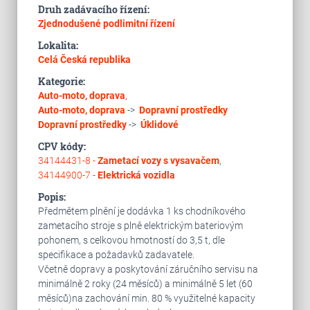
Druh zadávacího řízení:
Zjednodušené podlimitní řízení
Lokalita:
Celá Česká republika
Kategorie:
Auto-moto, doprava
,
Auto-moto, doprava
->
Dopravní prostředky
Dopravní prostředky
->
Úklidové
CPV kódy:
34144431-8 -
Zametací vozy s vysavačem
,
34144900-7 -
Elektrická vozidla
Popis:
Předmětem plnění je dodávka 1 ks chodníkového
zametacího stroje s plně elektrickým bateriovým
pohonem, s celkovou hmotností do 3,5 t, dle
specifikace a požadavků zadavatele.
Včetně dopravy a poskytování záručního servisu na
minimálně 2 roky (24 měsíců) a minimálně 5 let (60
měsíců)na zachování min. 80 % využitelné kapacity