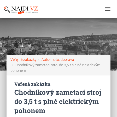
Toggl
navig
Veřejné zakázky
Auto-moto, doprava
Chodníkový zametací stroj do 3,5 t s plně elektrickým
pohonem
Veřená zakázka
Chodníkový zametací stroj
do 3,5 t s plně elektrickým
pohonem