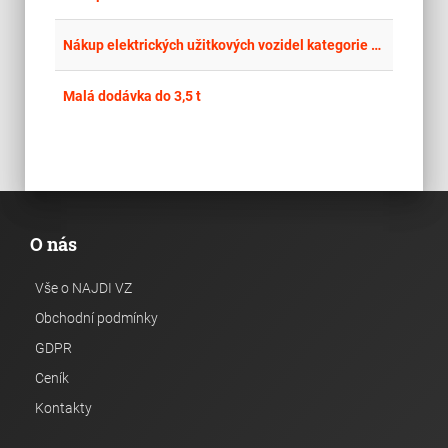
place
Cel
Nákup elektrických užitkových vozidel kategorie N1 (opakovaná)
place
Cel
Malá dodávka do 3,5 t
O nás
Vše o NAJDI VZ
Obchodní podmínky
GDPR
Ceník
Kontakty