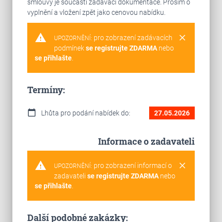
smlouvy je součástí zadávací dokumentace. Prosím o
vyplnění a vložení zpět jako cenovou nabídku.
warning
clear
pro zobrazení zadávacích
UPOZORNĚNÍ:
podmínek
se registrujte ZDARMA
nebo
se přihlašte
.
Termíny:
calendar_today
Lhůta pro podání nabídek do:
27.05.2026
Informace o zadavateli
warning
clear
pro zobrazení informací o
UPOZORNĚNÍ:
zadavateli
se registrujte ZDARMA
nebo
se přihlašte
.
Další podobné zakázky: