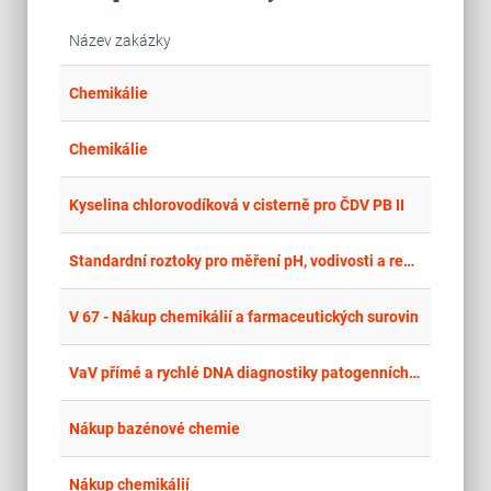
Název zakázky
place
Cel
Chemikálie
place
Cel
Chemikálie
place
Cel
Kyselina chlorovodíková v cisterně pro ČDV PB II
place
Kra
Standardní roztoky pro měření pH, vodivosti a redox potenciálu
place
Cel
V 67 - Nákup chemikálií a farmaceutických surovin
place
Cel
VaV přímé a rychlé DNA diagnostiky patogenních bakterií ve společnosti Protean s.r.o.
place
Cel
Nákup bazénové chemie
place
Cel
Nákup chemikálií