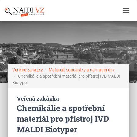
Toggl
navig
Veřejné zakázky
Materiál, součástky a náhradní díly
Chemikálie a spotřební materiál pro přístroj IVD MALDI
Biotyper
Veřená zakázka
Chemikálie a spotřební
materiál pro přístroj IVD
MALDI Biotyper