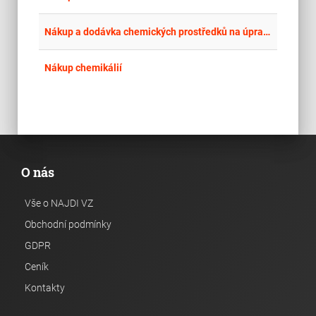
place
Hla
Nákup a dodávka chemických prostředků na úpravu bazénové vody a servisní práce na chlorovém hospodářství
place
Cel
Nákup chemikálií
O nás
Vše o NAJDI VZ
Obchodní podmínky
GDPR
Ceník
Kontakty