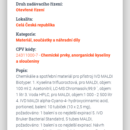
Druh zadávacího řízení:
Otevřené řízení
Lokalita:
Celá Česká republika
Kategorie:
Materiál, součástky a náhradní díly
CPV kódy:
24311000-7 -
Chemické prvky, anorganické kyseliny
a sloučeniny
Popis:
Chemikálie a spotřební materiál pro přístroj IVD MALDI
Biotyper. 1. Kyselina trifluoroctová, pro MALDI, objem:
100 ml 2. Acetonitril, LC-MS Chromasolv,99,9 `, objem:
1 litr 3. Voda HPLC, pro MALDI, objem:1 000 - 2 500 litr
4. IVD MALDI alpha-Cyano-4- hydroxycinnamic acid,
portioned, balení: 10 tubiček (10 x 2,5 mg),
požadováno: 1 balení s co nejdelší expirací 5. IVD
Bruker Bacterial Standatrd, 5 tubes MALDI,
požadováno: 1 balení s co nejdelší expirací. Návrh