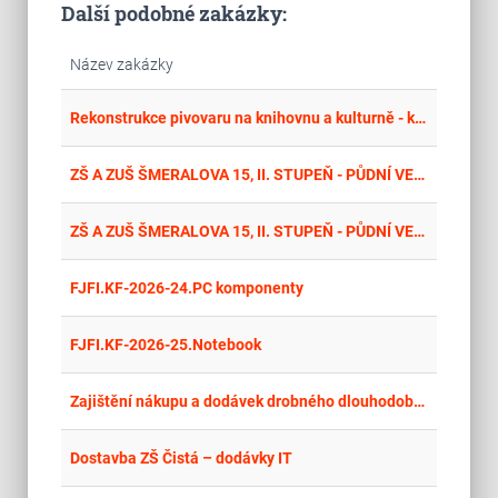
Další podobné zakázky:
Název zakázky
place
Hla
Rekonstrukce pivovaru na knihovnu a kulturně - kreativní centrum města Velká Bíteš – expozice
place
Cel
ZŠ A ZUŠ ŠMERALOVA 15, II. STUPEŇ - PŮDNÍ VESTAVBA, ODBORNÉ UČEBNY - DODÁVKA IT
place
Cel
ZŠ A ZUŠ ŠMERALOVA 15, II. STUPEŇ - PŮDNÍ VESTAVBA, ODBORNÉ UČEBNY - DODÁVKA IT
place
Hla
FJFI.KF-2026-24.PC komponenty
place
Hla
FJFI.KF-2026-25.Notebook
place
Cel
Zajištění nákupu a dodávek drobného dlouhodobého hmotného majetku a drobného hmotného majetku
place
Hla
Dostavba ZŠ Čistá – dodávky IT