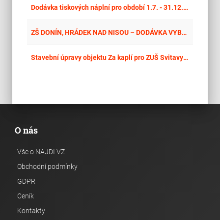
place
Cel
Dodávka tiskových náplní pro období 1.7. - 31.12. 2026
place
Lib
ZŠ DONÍN, HRÁDEK NAD NISOU – DODÁVKA VYBAVENÍ Část 2: Dodávka AV techniky
place
Cel
Stavební úpravy objektu Za kaplí pro ZUŠ Svitavy – vybavení a interiéry
O nás
Vše o NAJDI VZ
Obchodní podmínky
GDPR
Ceník
Kontakty