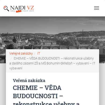
Toggl
navig
Veřejné zakázky
IT
CHEMIE – VĚDA BUDOUCNOSTI – rekonstrukce učebny
a dalšího zázemí ZŠ a MŠ Bohumín-Skřečoň – vybavení – IT
vybavení
Veřená zakázka
CHEMIE – VĚDA
BUDOUCNOSTI –
rekonstrukce učebny a