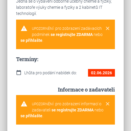
Jedná se o vybavení odborné učebny chemie a fyziky,
laboratoře výuky chemie a fyziky a 2 kabinetů IT
technologií.
warning
clear
pro zobrazení zadávacích
UPOZORNĚNÍ:
podmínek
se registrujte ZDARMA
nebo
se přihlašte
.
Termíny:
calendar_today
Lhůta pro podání nabídek do:
02.06.2026
Informace o zadavateli
warning
clear
pro zobrazení informací o
UPOZORNĚNÍ:
zadavateli
se registrujte ZDARMA
nebo
se přihlašte
.