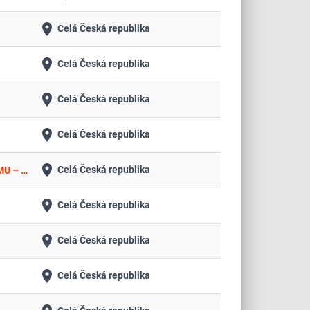
place
Celá Česká republika
place
Celá Česká republika
place
Celá Česká republika
place
Celá Česká republika
place
Celá Česká republika
Reagencie a materiál pro zajištění výroby léčivých přípravků v rámci klinického výzkumu Centra excelence CREATIC LF MU – rámcová dohoda 2026 až 2028
place
Celá Česká republika
place
Celá Česká republika
place
Celá Česká republika