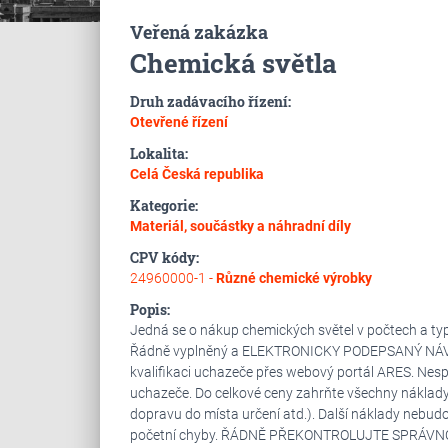
Veřená zakázka
Chemická světla
Druh zadávacího řízení:
Otevřené řízení
Lokalita:
Celá Česká republika
Kategorie:
Materiál, součástky a náhradní díly
CPV kódy:
24960000-1 -
Různé chemické výrobky
Popis:
Jedná se o nákup chemických světel v počtech a type
Řádně vyplněný a ELEKTRONICKY PODEPSANÝ NÁVRH s
kvalifikaci uchazeče přes webový portál ARES. Nes
uchazeče. Do celkové ceny zahrňte všechny náklad
dopravu do místa určení atd.). Další náklady nebud
početní chyby. ŘÁDNĚ PŘEKONTROLUJTE SPRÁVN