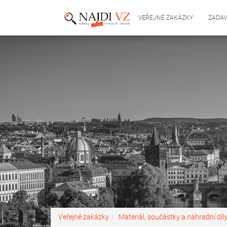
VEŘEJNÉ ZAKÁZKY
ZADAV
Veřejné zakázky
Materiál, součástky a náhradní díl