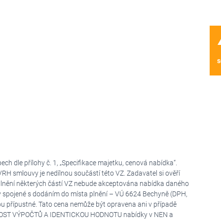
wa
s
ch dle přílohy č. 1, „Specifikace majetku, cenová nabídka“.
mlouvy je nedílnou součástí této VZ. Zadavatel si ověří
plnění některých částí VZ nebude akceptována nabídka daného
y spojené s dodáním do místa plnění – VÚ 6624 Bechyně (DPH,
ou přípustné. Tato cena nemůže být opravena ani v případě
OST VÝPOČTŮ A IDENTICKOU HODNOTU nabídky v NEN a