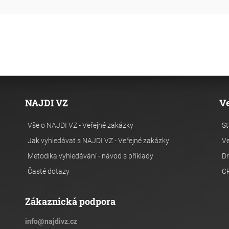
NAJDI VZ
V
Vše o NAJDI VZ - Veřejné zakázky
St
Jak vyhledávat s NAJDI VZ - Veřejné zakázky
Ve
Metodika vyhledávání - návod s příklady
Dr
Časté dotazy
C
Zákaznická podpora
info
@
najdivz.cz