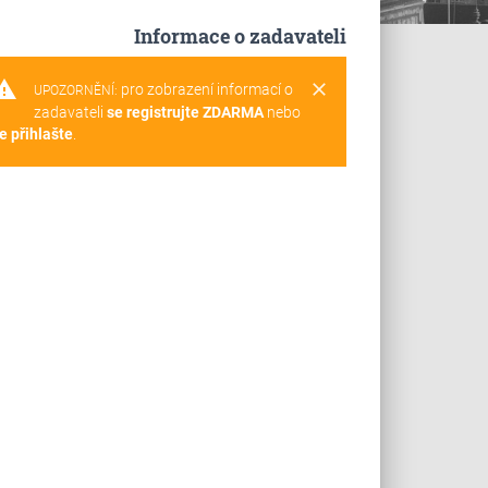
Informace o zadavateli
rning
clear
pro zobrazení informací o
UPOZORNĚNÍ:
zadavateli
se registrujte ZDARMA
nebo
e přihlašte
.