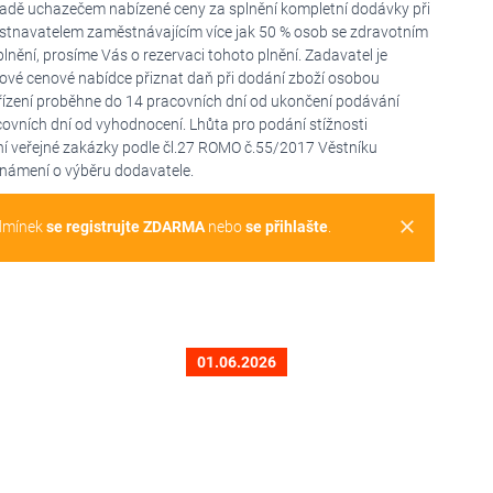
dě uchazečem nabízené ceny za splnění kompletní dodávky při
ěstnavatelem zaměstnávajícím více jak 50 % osob se zdravotním
nění, prosíme Vás o rezervaci tohoto plnění. Zadavatel je
ové cenové nabídce přiznat daň při dodání zboží osobou
zení proběhne do 14 pracovních dní od ukončení podávání
ovních dní od vyhodnocení. Lhůta pro podání stížnosti
í veřejné zakázky podle čl.27 ROMO č.55/2017 Věstníku
známení o výběru dodavatele.
clear
dmínek
se registrujte ZDARMA
nebo
se přihlašte
.
01.06.2026