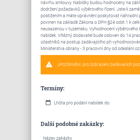
návrhu smlouvy. Nabídky budou hodnoceny na zákla
dodržení požadavků výběrového řízení. Jste-li zam
postižením a máte oprávnění poskytovat náhradní pl
povinen na základě Zákona o DPH §24 odst.1 k celk
neusazenou v tuzemsku. Vyhodnocení výběrového ří
nabídek. Vítězný dodavatel bude osloven do 14 prac
účastníků na postup zadávajícího při vyhodnocován
Ministerstva obrany - 3 pracovní dny od odeslání o
warning
pro zobrazení zadávacích po
UPOZORNĚNÍ:
Termíny:
calendar_today
Lhůta pro podání nabídek do:
Další podobné zakázky:
Název zakázky