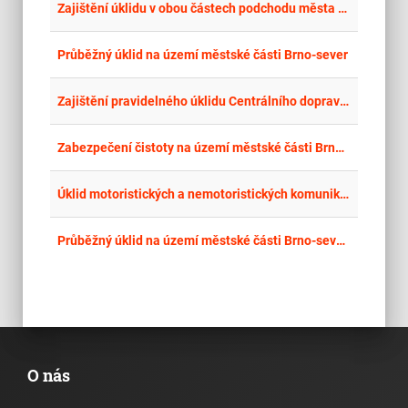
place
Cel
Zajištění úklidu v obou částech podchodu města Český Těšín – od ul. Nádražní (pošty a lékárny) a od ul. Jablunkovská u OC BILLA a dále zajištění úklidu podchodu Demelloch u ČSOB mezi ul. Jablunkovská a ul. Nádražní
place
Jih
Průběžný úklid na území městské části Brno-sever
place
Cel
Zajištění pravidelného úklidu Centrálního dopravního terminálu v Českém Těšíně a zajištění provozu veřejného WC za kavárnou Avion v Českém Těšíně
place
Jih
Zabezpečení čistoty na území městské části Brno-sever
place
Cel
Úklid motoristických a nemotoristických komunikací na území městské části Praha 14
place
Jih
Průběžný úklid na území městské části Brno-sever 2026
O nás