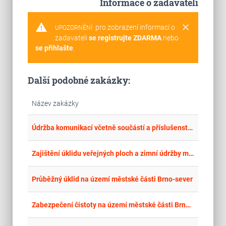
Informace o zadavateli
warning
clear
pro zobrazení informací o
UPOZORNĚNÍ:
zadavateli
se registrujte ZDARMA
nebo
se přihlašte
.
Další podobné zakázky:
Název zakázky
place
Cel
Údržba komunikací včetně součástí a příslušenství ve vlastnictví statutárního města Třince
place
Hla
Zajištění úklidu veřejných ploch a zimní údržby městské části Praha 22
place
Jih
Průběžný úklid na území městské části Brno-sever
place
Hla
Zabezpečení čistoty na území městské části Brno-sever