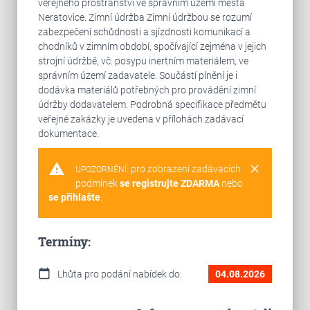
veřejného prostranství ve správním území města
Neratovice. Zimní údržba Zimní údržbou se rozumí
zabezpečení schůdnosti a sjízdnosti komunikací a
chodníků v zimním období, spočívající zejména v jejich
strojní údržbě, vč. posypu inertním materiálem, ve
správním území zadavatele. Součástí plnění je i
dodávka materiálů potřebných pro provádění zimní
údržby dodavatelem. Podrobná specifikace předmětu
veřejné zakázky je uvedena v přílohách zadávací
dokumentace.
warning
clear
pro zobrazení zadávacích
UPOZORNĚNÍ:
podmínek
se registrujte ZDARMA
nebo
se přihlašte
.
Termíny:
calendar_today
Lhůta pro podání nabídek do:
04.08.2026