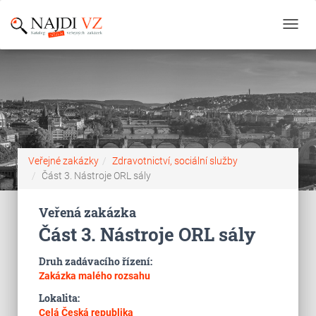
Toggl
navig
Veřejné zakázky
Zdravotnictví, sociální služby
Část 3. Nástroje ORL sály
Veřená zakázka
Část 3. Nástroje ORL sály
Druh zadávacího řízení:
Zakázka malého rozsahu
Lokalita:
Celá Česká republika