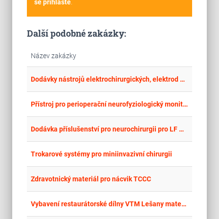
se přihlašte
.
Další podobné zakázky:
Název zakázky
place
Zlí
Dodávky nástrojů elektrochirurgických, elektrod a souvisejícího spotřebního materiálu – ČÁST II. ke generátorům ESG-400 (a OR-VAC jednotkám) výr. OLYMPUS
place
Cel
Přístroj pro perioperační neurofyziologický monitoring
place
Cel
Dodávka příslušenství pro neurochirurgii pro LF OU 2
place
Cel
Trokarové systémy pro miniinvazivní chirurgii
place
Cel
Zdravotnický materiál pro nácvik TCCC
place
Cel
Vybavení restaurátorské dílny VTM Lešany materiálem