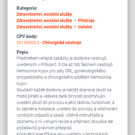
Kategorie:
Zdravotnictví, sociální služby
,
Zdravotnictví, sociální služby
->
Přístroje
Zdravotnictví, sociální služby
->
Ostatní
CPV kódy:
33169000-2 -
Chirurgické nástroje
Popis:
Předmětem veřejné zakázky je dodávka nástrojů
uvedených v Příloze č. 3 (3a až 3d) Seznam nástrojů
Nemocnice Kyjov pro sály ORL, gynekologického,
ortopedického a chirurgického oddělení Nemocnice
Kyjov.
Součástí každé dodávky je taktéž doprava zboží na
místo plnění a veškeré další činnosti podmiňující
uvedení zboží do provozu a jeho řádnou funkčnost, a
to zejména instalace, uvedení do provozu a odstranění
vzniklých odpadů a obalů, včetně instruktáže a
záznamu o ní, vstupní revize a přejímací zkouška dle
požadavků právních předpisů.
Konkrétní specifikace jsou uvedeny v technických