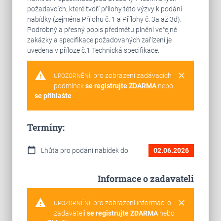
požadavcích, které tvoří přílohy této výzvy k podání
nabídky (zejména Přílohu č. 1 a Přílohy č. 3a až 3d).
Podrobný a přesný popis předmětu plnění veřejné
zakázky a specifikace požadovaných zařízení je
uvedena v příloze č.1 Technická specifikace.
warning
clear
pro zobrazení zadávacích
UPOZORNĚNÍ:
podmínek
se registrujte ZDARMA
nebo
se přihlašte
.
Termíny:
calendar_today
Lhůta pro podání nabídek do:
02.06.2026
Informace o zadavateli
warning
clear
pro zobrazení informací o
UPOZORNĚNÍ:
zadavateli
se registrujte ZDARMA
nebo