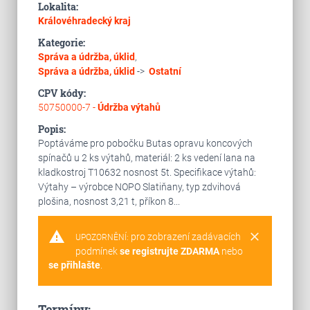
Lokalita:
Královéhradecký kraj
Kategorie:
Správa a údržba, úklid
,
Správa a údržba, úklid
->
Ostatní
CPV kódy:
50750000-7 -
Údržba výtahů
Popis:
Poptáváme pro pobočku Butas opravu koncových
spínačů u 2 ks výtahů, materiál: 2 ks vedení lana na
kladkostroj T10632 nosnost 5t. Specifikace výtahů:
Výtahy – výrobce NOPO Slatiňany, typ zdvihová
plošina, nosnost 3,21 t, příkon 8...
warning
clear
pro zobrazení zadávacích
UPOZORNĚNÍ:
podmínek
se registrujte ZDARMA
nebo
se přihlašte
.
Termíny: