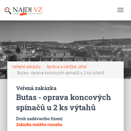
Toggl
navig
Veřejné zakázky
Správa a údržba, úklid
Butas - oprava koncových spínačů u 2 ks výtahů
Veřená zakázka
Butas - oprava koncových
spínačů u 2 ks výtahů
Druh zadávacího řízení:
Zakázka malého rozsahu