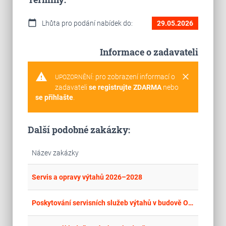
calendar_today
Lhůta pro podání nabídek do:
29.05.2026
Informace o zadavateli
warning
clear
pro zobrazení informací o
UPOZORNĚNÍ:
zadavateli
se registrujte ZDARMA
nebo
se přihlašte
.
Další podobné zakázky:
Název zakázky
place
Cel
Servis a opravy výtahů 2026–2028
place
Cel
Poskytování servisních služeb výtahů v budově OP Jihlava