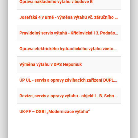
place
Cel
Oprava nákladního výtahu v budově B
place
Cel
Josefská 4 v Brně - výměna výtahu vč. záručního servisu
place
Cel
Pravidelný servis výtahů - Křídlovická 13, Podnásepní 2, Valchařská 14, Vojtova 7 a 9, Čechyňská 15, Dukelská 88
place
Cel
Oprava elektrického hydraulického výtahu včetně záručního a mimozáručního servisu
place
Hla
Výměna výtahu v DPS Nepomuk
place
Cel
ÚP ÚL - servis a opravy zdvihacích zařízení DUPLEX 1 a DUPLEX 2 na ÚP Ústí n.L.
place
Cel
Revize, servis a opravy výtahu - objekt L. B. Schneidera 2306/34, České Budějovice
place
Cel
UK-FF – OSBI „Modernizace výtahu”