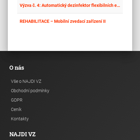
place
Cel
Výzva č. 4: Automatický dezinfektor flexibilních endoskopů pro Gastroenterologické oddělení – Nemocnice Děčín, o.z.
place
Cel
REHABILITACE – Mobilní zvedací zařízení II
O nás
Vše o NAJDI VZ
Obchodní podmínky
GDPR
Ceník
Kontakty
NAJDI VZ