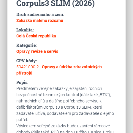
Corpuls3 SLIM (2026)
Druh zadávacího řízení:
Zakázka malého rozsahu
Lokalita:
Celá Česká republika
Kategorie:
Opravy, revize a servis
CPV kódy:
50421000-2 -
Opravy a údržba zdravotnických
přístrojů
Popis:
Předmětem veřejné zakázky je zajištění ročních
bezpečnostně technických kontrol (dále také „BTK“),
náhradních dílů a dalšího potřebného servisu k
defibrilátorům Corpuls3 a Corpuls3 SLIM, které
zadavatel užívá, dodavatelem pro zadavatele dle jeho
potřeb.
Výsledkem veřejné zakázky bude uzavření rámcové
dohody (dále také „RD“) na dobu určitou, a sice 1 roku.