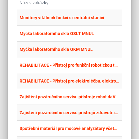
Název zakázky
place
Cel
Monitory vitálních funkcí s centrální stanicí
place
Cel
Myčka laboratorního skla OSLT MNUL
place
Cel
Myčka laboratorního skla OKM MNUL
place
Cel
REHABILITACE - Přístroj pro funkční robotickou terapii prstů horní končetiny s motivační zpětnou vazbou
place
Cel
REHABILITACE - Přístroj pro elektroléčbu, elektrostimulaci se zpětnou EMG vazbou a myofeedback terapii pánevního dna
place
Cel
Zajištění pozáručního servisu přístroje robot daVinci X
place
Cel
Zajištění pozáručního servisu přístrojů zdravotnické techniky
place
Cel
Spotřební materiál pro močové analyzátory včetně výpůjčky močových analyzátorů