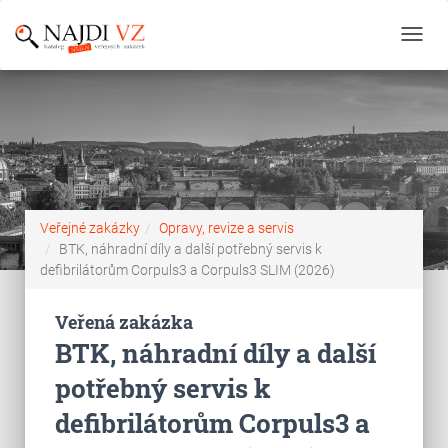
Toggl
navig
Veřejné zakázky
Opravy, revize a servis
BTK, náhradní díly a další potřebný servis k
defibrilátorům Corpuls3 a Corpuls3 SLIM (2026)
Veřená zakázka
BTK, náhradní díly a další
potřebný servis k
defibrilátorům Corpuls3 a