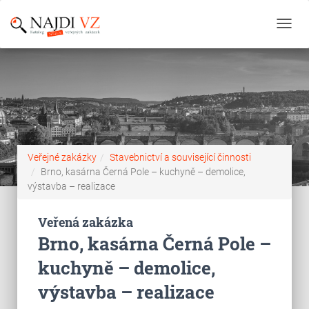
Toggl
navig
Veřejné zakázky
Stavebnictví a související činnosti
Brno, kasárna Černá Pole – kuchyně – demolice,
výstavba – realizace
Veřená zakázka
Brno, kasárna Černá Pole –
kuchyně – demolice,
výstavba – realizace