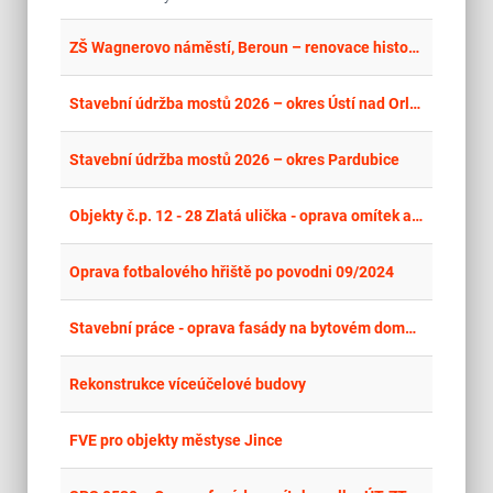
place
Cel
ZŠ Wagnerovo náměstí, Beroun – renovace historické čelní fasády hlavní budovy a zateplení - opakování
place
Cel
Stavební údržba mostů 2026 – okres Ústí nad Orlicí
place
Cel
Stavební údržba mostů 2026 – okres Pardubice
place
Cel
Objekty č.p. 12 - 28 Zlatá ulička - oprava omítek a nátěrů
place
Olo
Oprava fotbalového hřiště po povodni 09/2024
place
Plz
Stavební práce - oprava fasády na bytovém domě č.p. 6, Město Touškov
place
Hla
Rekonstrukce víceúčelové budovy
place
Hla
FVE pro objekty městyse Jince