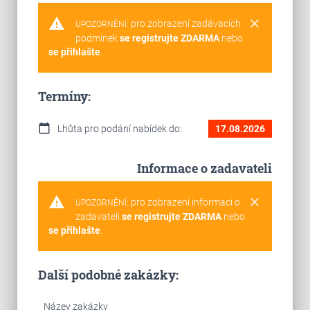
warning
clear
pro zobrazení zadávacích
UPOZORNĚNÍ:
podmínek
se registrujte ZDARMA
nebo
se přihlašte
.
Termíny:
calendar_today
Lhůta pro podání nabídek do:
17.08.2026
Informace o zadavateli
warning
clear
pro zobrazení informací o
UPOZORNĚNÍ:
zadavateli
se registrujte ZDARMA
nebo
se přihlašte
.
Další podobné zakázky:
Název zakázky