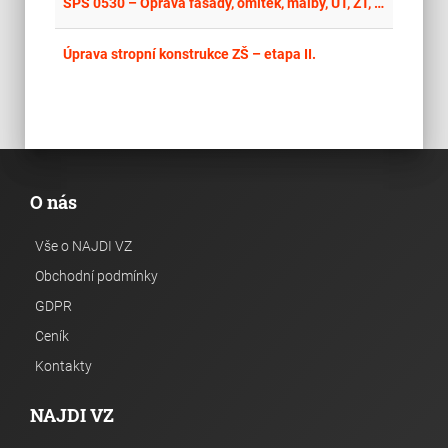
place
Cel
SPS 0530 – Oprava fasády, omítek, malby, ÚT, ZT, elektroinstalace a dveří
place
Cel
Úprava stropní konstrukce ZŠ – etapa II.
O nás
Vše o NAJDI VZ
Obchodní podmínky
GDPR
Ceník
Kontakty
NAJDI VZ