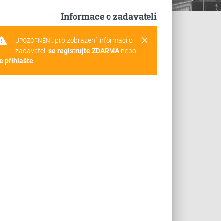
Informace o zadavateli
rning
clear
pro zobrazení informací o
UPOZORNĚNÍ:
zadavateli
se registrujte ZDARMA
nebo
e přihlašte
.