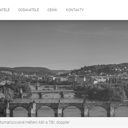
ATELÉ
DODAVATELÉ
CENÍK
KONTAKTY
tomatizované měření ABI a TBI, doppler