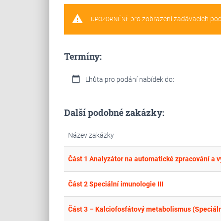
warning
pro zobrazení zadávacích po
UPOZORNĚNÍ:
Termíny:
calendar_today
Lhůta pro podání nabídek do:
Další podobné zakázky:
Název zakázky
Část 1 Analyzátor na automatické zpracování a
Část 2 Speciální imunologie III
Část 3 – Kalciofosfátový metabolismus (Speciáln