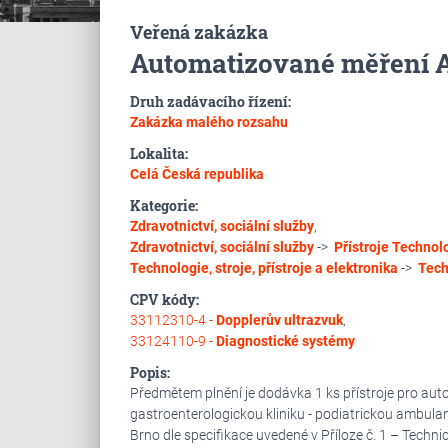
Veřená zakázka
Automatizované měření AB
Druh zadávacího řízení:
Zakázka malého rozsahu
Lokalita:
Celá Česká republika
Kategorie:
Zdravotnictví, sociální služby
,
Zdravotnictví, sociální služby
->
Přístroje
Technolog
Technologie, stroje, přístroje a elektronika
->
Tech
CPV kódy:
33112310-4 -
Dopplerův ultrazvuk
,
33124110-9 -
Diagnostické systémy
Popis:
Předmětem plnění je dodávka 1 ks přístroje pro aut
gastroenterologickou kliniku - podiatrickou ambulan
Brno dle specifikace uvedené v Příloze č. 1 – Techni