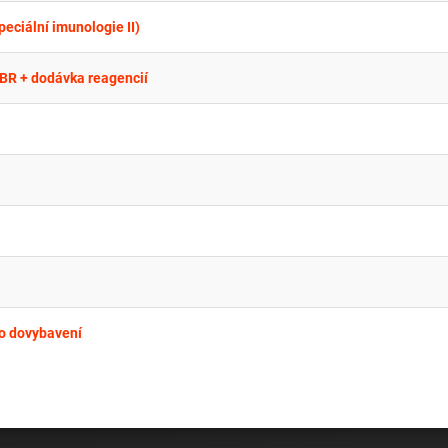
eciální imunologie II)
BR + dodávka reagencií
o dovybavení