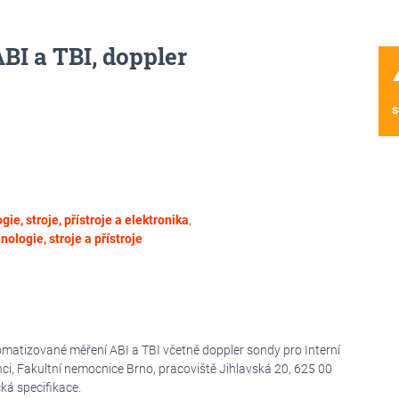
I a TBI, doppler
wa
s
ie, stroje, přístroje a elektronika
,
nologie, stroje a přístroje
omatizované měření ABI a TBI včetně doppler sondy pro Interní
ci, Fakultní nemocnice Brno, pracoviště Jihlavská 20, 625 00
cká specifikace.