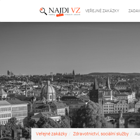
VEŘEJNÉ ZAKÁZKY
ZADAV
Veřejné zakázky
Zdravotnictví, sociální služby
Au